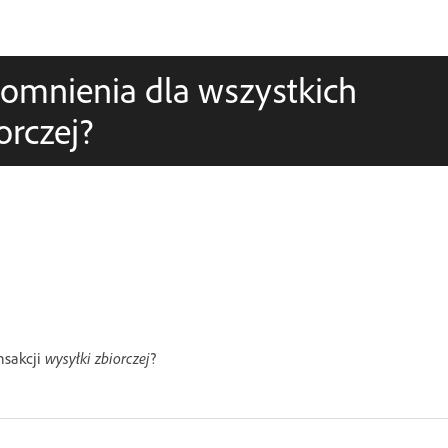
pomnienia dla wszystkich
orczej?
nsakcji
wysyłki zbiorczej
?