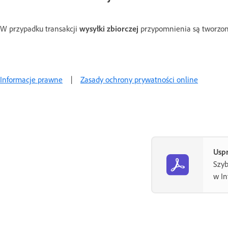
W przypadku transakcji
wysyłki zbiorczej
przypomnienia są tworzon
Informacje prawne
|
Zasady ochrony prywatności online
Uspr
Szyb
w In