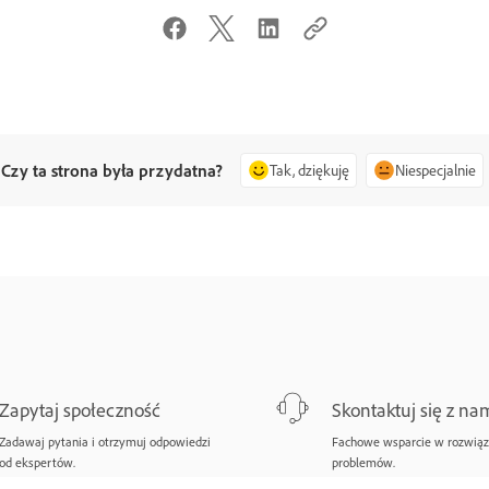
Czy ta strona była przydatna?
Tak, dziękuję
Niespecjalnie
Zapytaj społeczność
Skontaktuj się z na
Zadawaj pytania i otrzymuj odpowiedzi
Fachowe wsparcie w rozwią
od ekspertów.
problemów.
Zapytaj teraz
Zacznij teraz