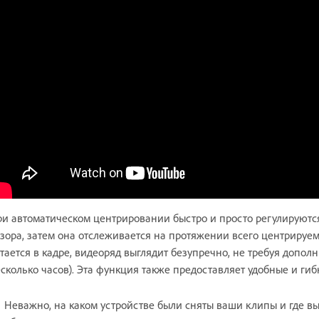
и автоматическом центрировании быстро и просто регулируютс
зора, затем она отслеживается на протяжении всего центрируем
тается в кадре, видеоряд выглядит безупречно, не требуя допол
сколько часов). Эта функция также предоставляет удобные и ги
Неважно, на каком устройстве были сняты ваши клипы и где в