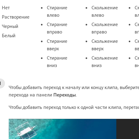
Нет
Стирание
Скольжение
С
влево
влево
в
Растворение
Стирание
Скольжение
С
Черный
вправо
вправо
в
Белый
Стирание
Скольжение
С
вверх
вверх
в
Стирание
Скольжение
С
вниз
вниз
в
Чтобы добавить переход к началу или концу клипа, выбери
перехода на панели
Переходы
.
Чтобы добавить переход только к одной части клипа, перет