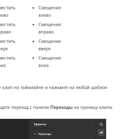
местить
Смещение
лево
влево
местить
Смещение
право
вправо
местить
Смещение
верх
вверх
местить
Смещение
низ
вниз
те клип на таймлайне и нажмите на любой шаблон
ащите переход с панели
Переходы
на границу клипа.