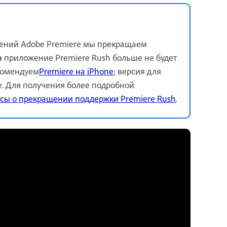
жений Adobe Premiere мы прекращаем
а
приложение Premiere Rush больше не будет
екомендуем
Premiere на iPhone
; версия для
е. Для получения более подробной
сы о прекращении поддержки Premiere Rush
.