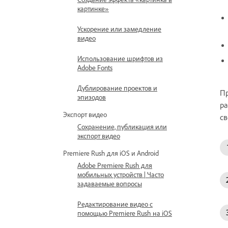
картинке»
Ускорение или замедление
видео
Использование шрифтов из
Adobe Fonts
Дублирование проектов и
Пр
эпизодов
ра
Экспорт видео
св
Сохранение, публикация или
экспорт видео
Premiere Rush для iOS и Android
Adobe Premiere Rush для
мобильных устройств | Часто
задаваемые вопросы
Редактирование видео с
помощью Premiere Rush на iOS