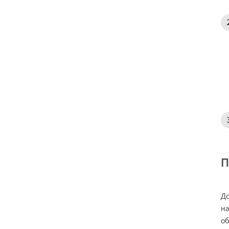
П
До
на
об