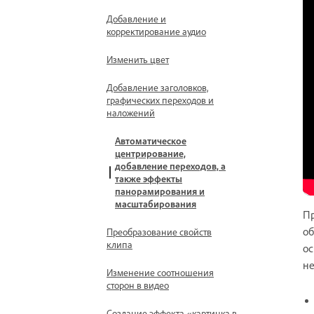
Добавление и
корректирование аудио
Изменить цвет
Добавление заголовков,
графических переходов и
наложений
Автоматическое
центрирование,
добавление переходов, а
также эффекты
панорамирования и
масштабирования
Пр
об
Преобразование свойств
клипа
ос
не
Изменение соотношения
сторон в видео
Создание эффекта «картинка в