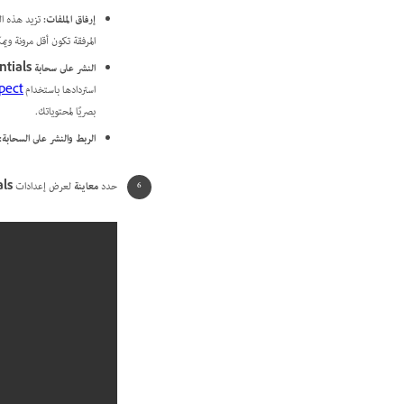
إرفاق الملفات
:
تزيد هذه ا
المرفقة تكون أقل مرونة وي
النشر على سحابة Content Credentials
استردادها باستخدام
pect
بصريًا لمحتوياتك.
الربط والنشر على السحابة
:
حدد
معاينة
لعرض إعدادات
ls