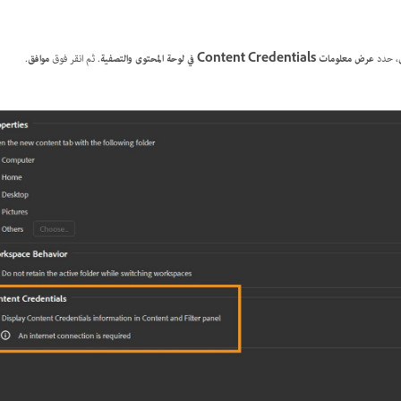
، حدد
عرض معلومات Content Credentials في لوحة المحتوى والتصفية
. ثم انقر فوق
موافق
.