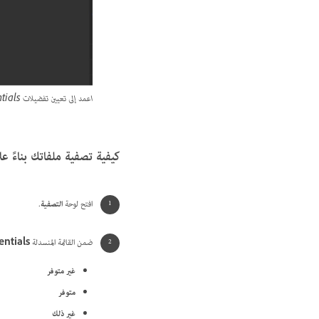
اعمد إلى تعيين تفضيلات Content Credentials في bridge.
كيفية تصفية ملفاتك بناءً على حالة dentials
افتح لوحة
التصفية
.
ضمن القائمة المنسدلة
ntials
غير متوفر
متوفر
غير ذلك