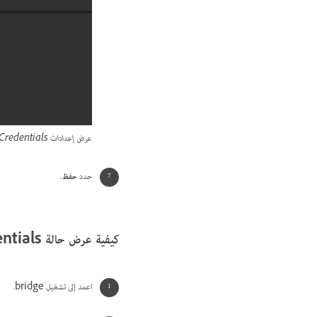
عرض إعدادات Content Credentials.
حدد
حفظ
.
كيفية عرض حالة Content Credentials
اعمد إلى تشغيل bridge.