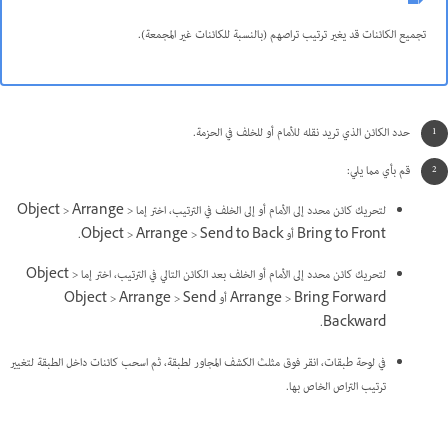
تجميع الكائنات قد يغير ترتيب تراصهم (بالنسبة للكائنات غير المجمعة).
حدد الكائن الذي تريد نقله للأمام أو للخلف في الحزمة.
قم بأي مما يلي:
لتحريك كائن محدد إلى الأمام أو إلى الخلف في الترتيب، اختر إما Object > Arrange >
Bring to Front أو Object > Arrange > Send to Back.
لتحريك كائن محدد إلى الأمام أو الخلف بعد الكائن التالي في الترتيب، اختر إما Object >
Arrange > Bring Forward أو Object > Arrange > Send
Backward.
في لوحة طبقات، انقر فوق مثلث الكشف المجاور لطبقة، ثم اسحب كائنات داخل الطبقة لتغيير
ترتيب التراص الخاص بها.