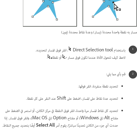
مسار به نقطة واحدة محددة (يسار) وعدة نقاط محددة (يمين)
باستخدام Direct Selection tool
، انقر فوق المسار لتحديده.
لاحظ كيف تتحول الأداة عندما تكون فوق مسار
أو نقطة
.
قم بأي مما يلي:
لتحديد نقطة منفردة، انقر فوقها.
لتحديد عدة نقاط على المسار، اضغط على Shift عند النقر على كل نقطة.
لتحديد كل نقاط المسار مرة واحدة، انقر فوق النقطة في مركز الكائن، أو استمر في الضغط على
مفتاح Alt (في Windows) أو مفتاح Option (في Mac OS)، وانقر فوق المسار. إذا
حددت أي جزء من الكائن تحديدًا مباشرًا، يقوم أمر
Select All
أيضًا بتحديد جميع النقاط.