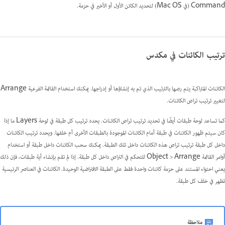
Command (في Mac OS) لتحديد الكائن الأول أو الأخير في حزمة.
ترتيب الكائنات في مكدس
الكائنات المتراكبة يتم رصها بالترتيب الذي تم به إنشاؤها أو إدراجها. يمكنك استخدام القائمة الفرعية Arrange
لتغيير ترتيب تراص الكائنات.
كما تساعد لوحة طبقات أيضًا في تحديد ترتيب تراص الكائنات. يحدد ترتيب كل طبقة في لوحة Layers ما إذا
كان سيتم ظهور الكائنات في طبقة أمام الكائنات الموجودة بالطبقات الأخرى أم خلفها. ويحدد ترتيب الكائنات
داخل كل طبقة ترتيب تراص هذه الكائنات داخل تلك الطبقة. يمكنك سحب الكائنات داخل طبقة أو استخدام
أوامر القائمة Object > Arrange للتحكم في التراص داخل كل طبقة. إذا لم تقم بإنشاء أية طبقات، فإن ذلك
يعني احتواء المستند على حزمة كائنات واحدة فقط على الطبقة الافتراضية الوحيدة. الكائنات في العناصر الرئيسية
تظهر في خلف كل طبقة.
ملاحظة