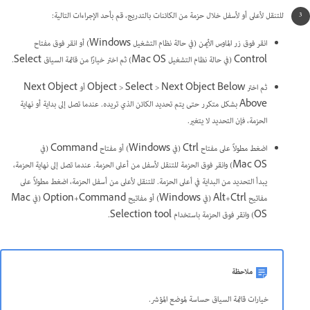
للتنقل لأعلى أو لأسفل خلال حزمة من الكائنات بالتدريج، قم بأحد الإجراءات التالية:
انقر فوق زر الماوس الأيمن (في حالة نظام التشغيل Windows) أو انقر فوق مفتاح
Control (في حالة نظام التشغيل Mac OS) ثم اختر خيارًا من قائمة السياق Select.
ثم اختر Object > Select > Next Object Below أو Next Object
Above بشكل متكرر حتى يتم تحديد الكائن الذي تريده. عندما تصل إلى بداية أو نهاية
الحزمة، فإن التحديد لا يتغير.
اضغط مطولاً على مفتاح Ctrl (في Windows) أو مفتاح Command (في
Mac OS) وانقر فوق الحزمة للتنقل لأسفل من أعلى الحزمة. عندما تصل إلى نهاية الحزمة،
يبدأ التحديد من البداية في أعلى الحزمة. للتنقل لأعلى من أسفل الحزمة، اضغط مطولاً على
مفاتيح Alt+Ctrl (في Windows) أو مفاتيح Option+Command (في Mac
OS) وانقر فوق الحزمة باستخدام Selection tool.
ملاحظة
خيارات قائمة السياق حساسة لموضع المؤشر.