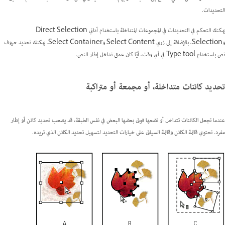
التحديدات.
يمكنك التحكم في التحديدات في المجموعات المتداخلة باستخدام أداتي Direct Selection
وSelection، بالإضافة إلى زري Select Content وSelect Container. يمكنك تحديد حروف
نص باستخدام Type tool في أي وقت، أيًا كان عمق تداخل إطار النص.
تحديد كائنات متداخلة، أو مجمعة أو متراكبة
عندما تجعل الكائنات تتداخل أو تضعها فوق بعضها البعض في نفس الطبقة، قد يصعب تحديد كائن أو إطار
مفرد. تحتوي قائمة الكائن وقائمة السياق على خيارات التحديد لتسهيل تحديد الكائن الذي تريده.