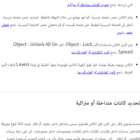
التي تريدها. راجع
تحديد كائنات متداخلة أو متراكبة
.
يمثل الكائن عنصر صفحة رئيسية، كما هو موضح من خلال الحواف المنقطة. لتحديد عنصر صفحة رئيسية،
انتقل إلى الصفحة الرئيسية المطبقة على صفحة المستند أو قم بتخطي عنصر الصفحة الرئيسية. راجع
تخطي
عنصر رئيسي
.
يتم تأمين الكائن باستخدام الأمر Object > Lock. اختر Object > Unlock All On
Spread. راجع
تأمين الكائنات أو إلغاء تأمينها
.
الكائن موجود بطبقة مؤمنة. انقر فوق أيقونة التأمين الموجودة بجوار الطبقة في لوحة Layers لإلغاء تأمين
الطبقة. راجع
تأمين الطبقات أو إلغاء تأمينها
.
تحديد كائنات متداخلة أو متراكبة
عندما يحتوي إطار على كائن، فإن الكائن المحتوى يسمى
متداخل
داخل حاوية، أو إطار. توجد ثلاثة أنواع معروفة
للتداخل: مسارات داخل إطارات، إطارات داخل إطارات، ومجموعات داخل مجموعات. كن على دراية بسمات
الكائنات - أو الكائن - التي تحتاج إلى تحديدها، وأيهم محدد حاليًا، وأي من أدوات التحديد تُستخدم لتعديل