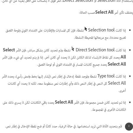
باستخدام أداة Selection أو Direct Selection، انقر فوق 3 بكسلات على الأقل بعيدًا عن أي كائن.
يختلف تأثير أمر
Select All
حسب الحالة:
إذا كانت Selection tool
نشطة، فإن كل المسارات والإطارات على الامتداد اللوني ولوحة اللصق
تصبح محددة، مع مربعاتها المحيطة النشطة.
إذا كانت Direct Selection tool
نشطة وتم تحديد كائن بشكل مباشر، فإن الأمر
Select
All
يحدد كل نقاط الارتساء لذلك الكائن لكن لا يحدد أي كائن آخر. إذا لم يتم تحديد أي شيء، فإن الأمر
Select All
يحدد جميع كائنات المسار في الامتداد اللوني أو لوحة اللصق.
إذا كانت Type tool نشطة وتوجد نقطة إدخال في إطار نص (يُشار إليها بخط وامض رأسي)، يحدد الأمر
Select All كل النص في إطار النص ذلك وأي إطارات نص منظومة معه، لكنه لا يحدد أي كائنات
أخرى.
إذا تم تحديد كائن ضمن مجموعة، فإن الأمر
Select All
يحدد باقي الكائنات لكن لا يسري ذلك على
الكائنات الأخرى في المجموعة.
قم بتحديد الأداة التي تريد استخدامها. في حالة الرغبة، حدد كائنًا أو ضع نقطة الإدخال في إطار نص.