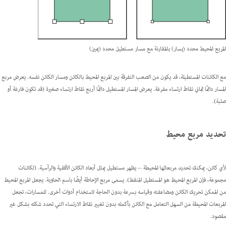
المربع المحيط محدد (يسار) بالمقارنة مع مسار مستطيل محدد (يمين)
مع الكائنات المستطيلة، قد يكون من الصعب التفرقة بين المربع المحيط بالكائن ومسار الكائن نفسه. يعرض مربع
المسار دائمًا ثماني نقاط ارتساء مفرغة. يعرض المسار المستطيل دائمًا أربع نقاط ارتساء صغيرة (قد تكون فارغة أو
صلبة).
تحديد مربع محيط
لأي كائن، يمكنك تحديد
مربعاتها المحيطة --
يظهر مستطيل يمثل أبعاد الكائن الأفقية والرأسية. (لكائنات
مجموعة، فإن المربع المحيط هو المستطيل المنقط). يسمى مربع الإحاطة أيضًا باسم
الحاوية
. يجعل المربع المحيط
من الممكن تحريك الكائن ومضاعفته وقياسه بسرعة بدون الحاجة لاستخدام أدوات أخرى. للمسارات، تجعل
المربعات المحيطة من السهل التعامل مع الكائن بأكمله بدون تغيير نقاط الارتساء التي تحدد شكله بشكل غير
مقصود.