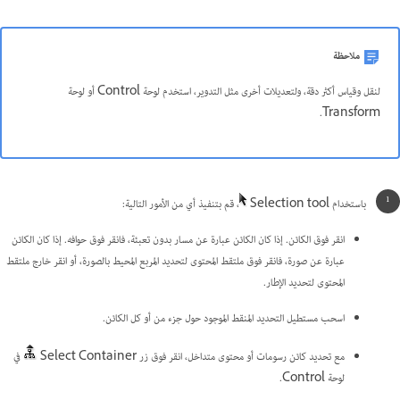
ملاحظة
لنقل وقياس أكثر دقة، ولتعديلات أخرى مثل التدوير، استخدم لوحة Control أو لوحة
Transform.
باستخدام Selection tool
، قم بتنفيذ أي من الأمور التالية:
انقر فوق الكائن. إذا كان الكائن عبارة عن مسار بدون تعبئة، فانقر فوق حوافه. إذا كان الكائن
عبارة عن صورة، فانقر فوق ملتقط المحتوى لتحديد المربع المحيط بالصورة، أو انقر خارج ملتقط
المحتوى لتحديد الإطار.
اسحب مستطيل التحديد المنقط الموجود حول جزء من أو كل الكائن.
مع تحديد كائن رسومات أو محتوى متداخل، انقر فوق زر Select Container
في
لوحة Control.