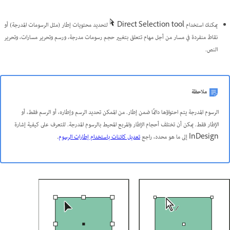
يمكنك استخدام Direct Selection tool
لتحديد محتويات إطار (مثل الرسومات المدرجة) أو
نقاط منفردة في مسار من أجل مهام تتعلق بتغيير حجم رسومات مدرجة، ورسم وتحرير مسارات، وتحرير
النص.
ملاحظة
الرسوم المدرجة يتم احتواؤها دائمًا ضمن إطار. من الممكن تحديد الرسم وإطاره، أو الرسم فقط، أو
الإطار فقط. يمكن أن تختلف أحجام الإطار والمربع المحيط بالرسوم المدرجة. للتعرف على كيفية إشارة
InDesign إلى ما هو محدد، راجع
تعديل كائنات باستخدام إطارات الرسوم
.