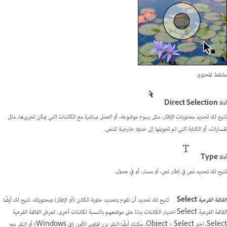
ملتقط المحتوى
أداة Direct Selection
تتيح لك تحديد محتويات الإطار، مثل رسوم موضوعة، أو العمل مباشرة مع الكائنات التي يمكن تحريرها، مثل
المسارات، أو الكتابة التي تم تحويلها إلى حدود خارجية للنص.
أداة Type
تتيح لك تحديد نص في إطار نص، أو مسار، أو في جدول.
القائمة الفرعية Select
تتيح لك تحديد أن تقوم بتحديد حاوية الكائن (أو
الإطار
) ومحتوياته. تتيح لك أيضًا
القائمة الفرعية Select اختيار الكائنات بناءً على موضعهم بالنسبة لكائنات أخرى. لعرض القائمة الفرعية
Select، اختر Object > Select. مكنك أيضًا النقر بزر الماوس الأيمن (في Windows) أو النقر مع