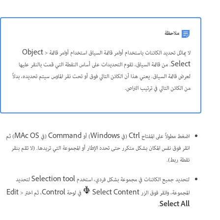
ملاحظة
لا يماثل تحديد الكائنات باستخدام أوامر قائمة السياق استخدام أوامر قائمة Object >
Select. من قائمة السياق، تقوم التحديدات على أساس النقطة التي قمت بالنقر عليها
لعرض قائمة السياق. يعني هذا أن الكائن التالي فوق أو تحت نقر الماوس سيتم تحديده، بدلاً
من الكائن التالي في ترتيب التراص.
اضغط مطولاً على المفتاح Ctrl (في Windows) أو Command (في MAc OS) ثم
انقر فوق نفس المكان بشكل متكرر حتى تحدد الإطار أو المجموعة التي تريدها. (لا تقم بنقر
نقطة ربط).
لتحديد جميع الكائنات في مجموعة بشكل فردي، استخدم Selection tool لتحديد
المجموعة، وانقر فوق الزر Select Content
في لوحة Control، ثم اختر Edit >
.
Select All