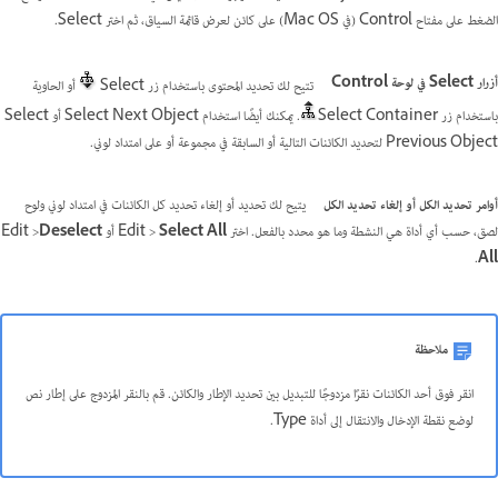
الضغط على مفتاح Control (في Mac OS) على كائن لعرض قائمة السياق، ثم اختر Select.
أزرار Select في لوحة Control
تتيح لك تحديد المحتوى باستخدام زر Select
أو الحاوية
باستخدام زر Select Container
. يمكنك أيضًا استخدام Select Next Object أو Select
Previous Object لتحديد الكائنات التالية أو السابقة في مجموعة أو على امتداد لوني.
أوامر تحديد الكل أو إلغاء تحديد الكل
يتيح لك تحديد أو إلغاء تحديد كل الكائنات في امتداد لوني ولوح
لصق، حسب أي أداة هي النشطة وما هو محدد بالفعل. اختر Edit >
Select All
أو Edit >
Deselect
.
All
ملاحظة
انقر فوق أحد الكائنات نقرًا مزدوجًا للتبديل بين تحديد الإطار والكائن. قم بالنقر المزدوج على إطار نص
لوضع نقطة الإدخال والانتقال إلى أداة Type.