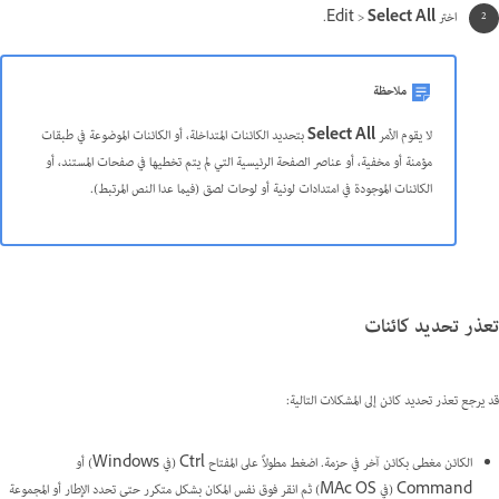
اختر Edit >
Select All
.
ملاحظة
لا يقوم الأمر
Select All
بتحديد الكائنات المتداخلة، أو الكائنات الموضوعة في طبقات
مؤمنة أو مخفية، أو عناصر الصفحة الرئيسية التي لم يتم تخطيها في صفحات المستند، أو
الكائنات الموجودة في امتدادات لونية أو لوحات لصق (فيما عدا النص المرتبط).
تعذر تحديد كائنات
قد يرجع تعذر تحديد كائن إلى المشكلات التالية:
الكائن مغطى بكائن آخر في حزمة. اضغط مطولاً على المفتاح Ctrl (في Windows) أو
Command (في MAc OS) ثم انقر فوق نفس المكان بشكل متكرر حتى تحدد الإطار أو المجموعة