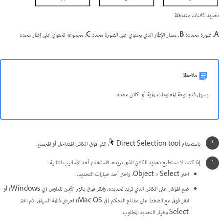
تحديد كائنات متداخلة
A.
صورة محددة
B.
مسار الإطار الذي يحتوي على الصورة محدد
C.
مجموعة تحتوي على إطار محدد
ملاحظة
يسهل فتح لوحة المعلومات رؤية أي كائن محدد.
باستخدام Direct Selection tool
، انقر فوق الكائن المتداخل أو المجمع.
إذا كنت لا تستطيع تحديد الكائن الذي تريده، فاستخدم أحد الأساليب التالية:
اختر Object > Select، واختر أحد خيارات التحديد.
ضع المؤشر على الكائن الذي تريد تحديده، وانقر فوق بالزر الأيمن للماوس (في Windows) أو
انقر فوق مع الضغط على مفتاح التحكم (في Mac OS) لعرض قائمة السياق. ثم اختر
Select وخيار التحديد المطلوب.