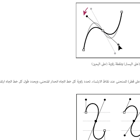
لى اليسار) ونقطة زاوية (على اليمين)
على قطر) للمنحنى عند نقاط الارتساء. تحدد زاوية كل خط اتجاه انحدار المنحنى، ويحدد طول كل خط اتجاه ارتفا