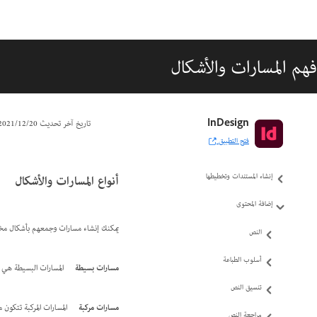
فهم المسارات والأشكال
دليل مستخدم InDesign
InDesign
تاريخ آخر تحديث
20‏/12‏/2021
فتح التطبيق
التعرّف على InDesign
أنواع المسارات والأشكال
إنشاء المستندات وتخطيطها
إضافة المحتوى
يمكنك إنشاء مسارات وجمعهم بأشكال مختلفة في InDesign. يقوم InDesign بإنشاء الأنواع التالية من 
النص
أسلوب الطباعة
مسارات بسيطة
المسارات البسيطة هي 
تنسيق النص
مسارات مركبة
المسارات المركبة تتكون 
مراجعة النص