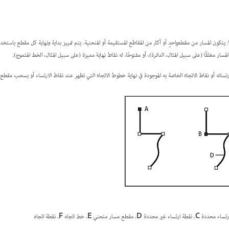
. يتكون المسار من
مقطع
واحدٍ أو أكثر من المقاطع المستقيمة أو المنحنية. يتم تمييز بداية ونهاية كل مقطع باستخد
المسار
مغلقًا
(على سبيل المثال، الدائرة)، أو
مفتوحًا
، له
نقاط نهاية
مميزة (على سبيل المثال، الخط المتموج).
تسائه أو
نقاط الاتجاه
الخاصة به الموجودة في نهاية
خطوط الاتجاه
التي تظهر عند نقاط الارتساء أو بسحب مقطع ا
رتساء محددة
C.
نقطة ارتساء غير محددة
D.
مقطع مسار منحني
E.
خط اتجاه
F.
نقطة اتجاه