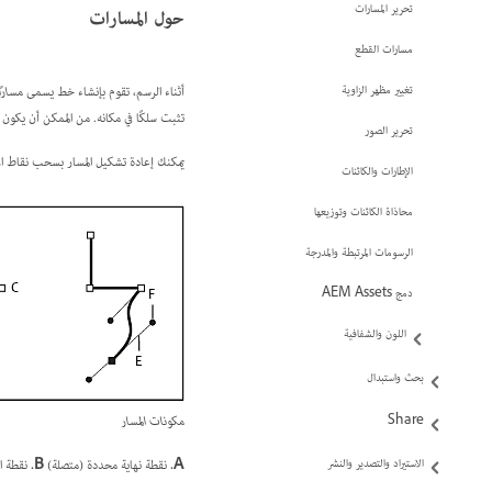
تحرير المسارات
حول المسارات
مسارات القطع
أثناء الرسم، تقوم بإنشاء خط يسمى
مسارًا
تغيير مظهر الزاوية
تثبت سلكًا في مكانه. من الممكن أن يكون 
تحرير الصور
يمكنك إعادة تشكيل المسار بسحب نقاط ار
الإطارات والكائنات
محاذاة الكائنات وتوزيعها
الرسومات المرتبطة والمدرجة
دمج AEM Assets
اللون والشفافية
بحث واستبدال
مكونات المسار
Share
A.
نقطة نهاية محددة (متصلة)
B.
نقطة ا
الاستيراد والتصدير والنشر