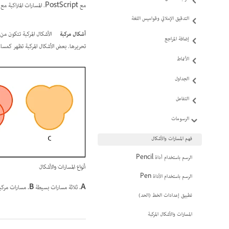
مع PostScript. المسارات المتراكبة مع مسارات مركبة تعمل ككائن واحد وتتشارك في الخصائص (مثل الألوان وأنماط الحد).
التدقيق الإملائي وقواميس اللغة
أشكال مركبة
الأشكال المركبة تتكون م
إضافة المراجع
تحريرها. بعض الأشكال المركبة تظهر كمسار
الأنماط
الجداول
التفاعل
الرسومات
فهم المسارات والأشكال
الرسم باستخدام أداة Pencil
أنواع المسارات والأشكال
الرسم باستخدام الأداة Pen
A.
ثلاثة مسارات بسيطة
B.
مسارات مركب
تطبيق إعدادات الخط (الحد)
المسارات والأشكال المركبة