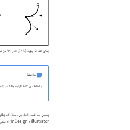
يمكن لنقطة الزاوية أيضًا أن تصل كلاً من ال
ملاحظة
لا تخلط بين نقاط الزاوية والنقاط المت
يسمى حد المسار الخارجي
رسمة
. كما يطلق
Illustrator و InDesign) أو نقش خطي نمطي (في InDesign). بعد أن تقوم بإنشاء مسار أو شكل، يمكنك تغيير خصائص رسمته وتعبئته.