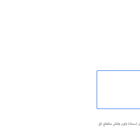
زن (سمك) ولون ونقش متقطع (في