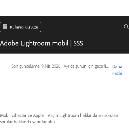
Kullanıcı Kılavuzu
Adobe Lightroom mobil | SSS
Son güncelleme:
9 Nis 2026
|
Ayrıca şunun için geçerlidir: Mobile Apps
Daha
Fazla
Mobil cihazlar ve Apple TV için Lightroom hakkında sık sorulan
sorular hakkında yanıtlar alın.