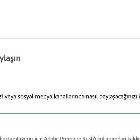
ylaşın
i veya sosyal medya kanallarında nasıl paylaşacağınızı 
ini tanıttığımız için Adobe Premiere Rush'ı kullanımdan kald