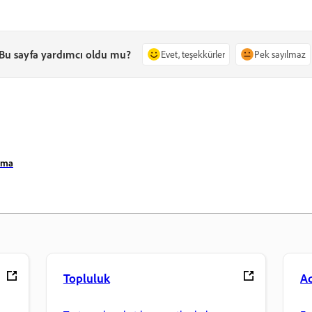
Bu sayfa yardımcı oldu mu?
Evet, teşekkürler
Pek sayılmaz
ırma
Topluluk
A