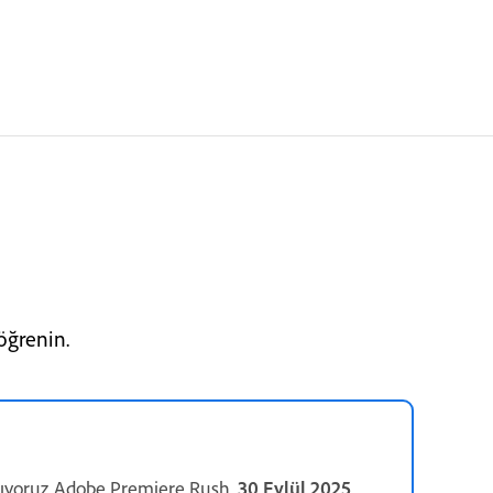
öğrenin.
ırıyoruz.Adobe Premiere Rush,
30 Eylül 2025