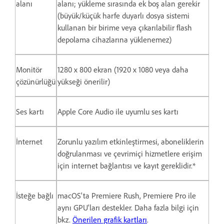
alanı
alanı; yükleme sırasında ek boş alan gerekir
(büyük/küçük harfe duyarlı dosya sistemi
kullanan bir birime veya çıkarılabilir flash
depolama cihazlarına yüklenemez)
Monitör
1280 x 800 ekran (1920 x 1080 veya daha
çözünürlüğü
yükseği önerilir)
Ses kartı
Apple Core Audio ile uyumlu ses kartı
İnternet
Zorunlu yazılım etkinleştirmesi, aboneliklerin
doğrulanması ve çevrimiçi hizmetlere erişim
için internet bağlantısı ve kayıt gereklidir.*
İsteğe bağlı
macOS'ta Premiere Rush, Premiere Pro ile
aynı GPU'ları destekler. Daha fazla bilgi için
bkz.
Önerilen grafik kartları
.