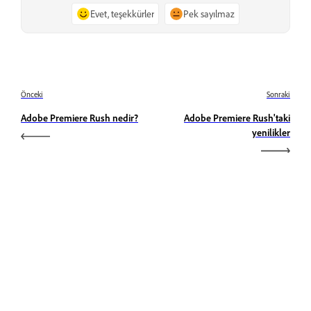
Evet, teşekkürler
Pek sayılmaz
Önceki
Sonraki
Adobe Premiere Rush nedir?
Adobe Premiere Rush'taki
yenilikler
Öğrenin
Doğrudan uygulama içinden adım adım video eğitimleri
ve uygulamalı rehberlikle bilgi edinin.