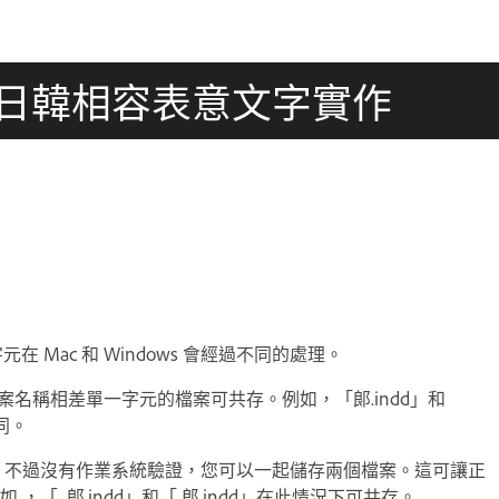
 中日韓相容表意文字實作
在 Mac 和 Windows 會經過不同的處理。
，檔案名稱相差單一字元的檔案可共存。例如，「郎.indd」和
同。
化， 不過沒有作業系統驗證，您可以一起儲存兩個檔案。這可讓正
 郎.indd」和「 郎.indd」在此情況下可共存。