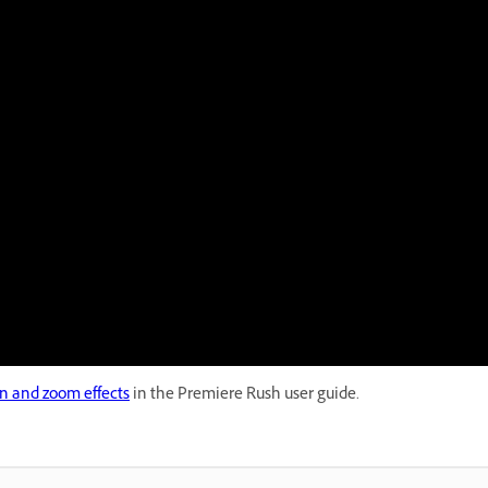
an and zoom effects
in the Premiere Rush user guide.