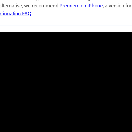
n alternative, we recommend
Premiere on iPhone
; a version fo
ntinuation FAQ
.