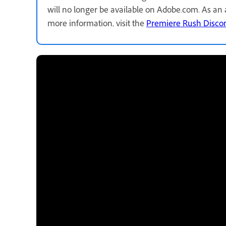
will no longer be available on Adobe.com. As a
more information, visit the
Premiere Rush Disco