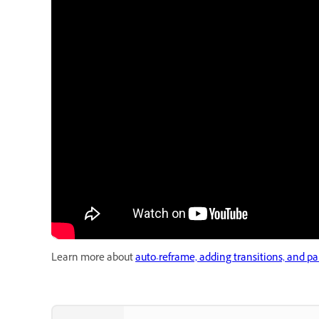
Learn more about
auto-reframe, adding transitions, and p