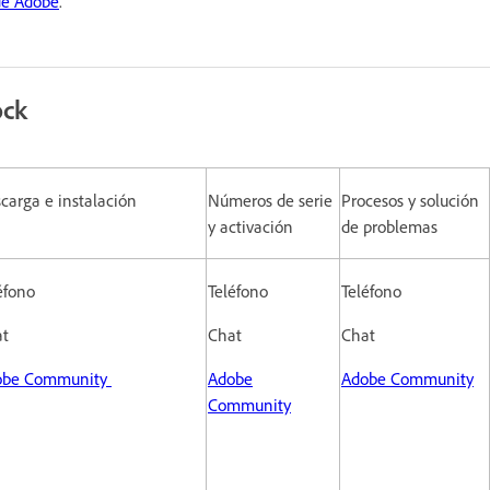
 de Adobe
.
ock
carga e instalación
Números de serie
Procesos y solución
y activación
de problemas
éfono
Teléfono
Teléfono
at
Chat
Chat
obe Community
Adobe
Adobe Community
Community