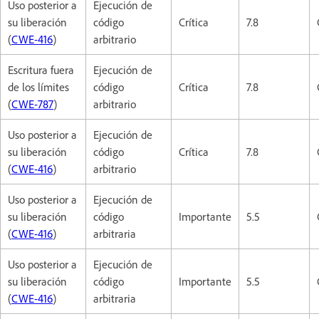
Uso posterior a
Ejecución de
su liberación
código
Crítica
7.8
(
CWE-416
)
arbitrario
Escritura fuera
Ejecución de
de los límites
código
Crítica
7.8
(
CWE-787
)
arbitrario
Uso posterior a
Ejecución de
su liberación
código
Crítica
7.8
(
CWE-416
)
arbitrario
Uso posterior a
Ejecución de
su liberación
código
Importante
5.5
(
CWE-416
)
arbitraria
Uso posterior a
Ejecución de
su liberación
código
Importante
5.5
(
CWE-416
)
arbitraria