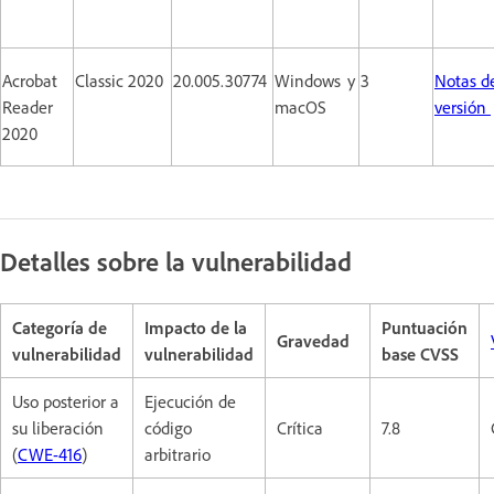
Acrobat
Classic 2020
20.005.30774
Windows y
3
Notas de
Reader
macOS
versión
2020
Detalles sobre la vulnerabilidad
Categoría de
Impacto de la
Puntuación
Gravedad
vulnerabilidad
vulnerabilidad
base CVSS
Uso posterior a
Ejecución de
su liberación
código
Crítica
7.8
(
CWE-416
)
arbitrario