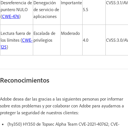
Desreferencia de
Denegación
Importante
CVSS:3.1/A
puntero NULO
de servicio de
5.5
(
CWE-476
)
aplicaciones
Lectura fuera de
Escalada de
Moderado
los límites (
CWE-
privilegios
4.0
CVSS:3.0/A
125
)
Reconocimientos
Adobe desea dar las gracias a las siguientes personas por informar
sobre estos problemas y por colaborar con Adobe para ayudarnos a
proteger la seguridad de nuestros clientes:
(hy350) HY350 de Topsec Alpha Team CVE-2021-40762; CVE-