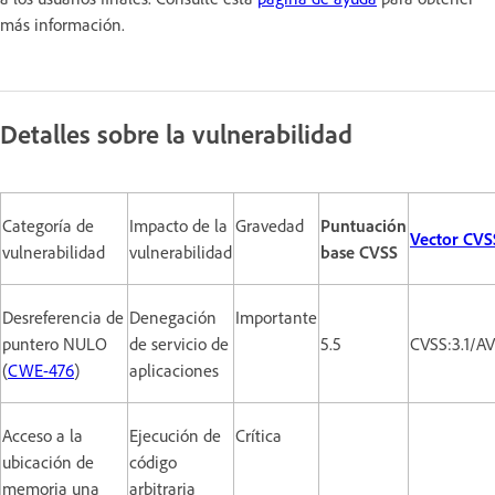
más información.
Detalles sobre la vulnerabilidad
Categoría de
Impacto de la
Gravedad
Puntuación
Vector CVS
vulnerabilidad
vulnerabilidad
base CVSS
Desreferencia de
Denegación
Importante
puntero NULO
de servicio de
5.5
CVSS:3.1/A
(
CWE-476
)
aplicaciones
Acceso a la
Ejecución de
Crítica
ubicación de
código
memoria una
arbitraria