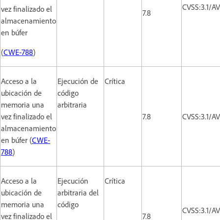
CVSS:3.1/A
vez finalizado el
7.8
almacenamiento
en búfer
(
CWE-788
)
Acceso a la
Ejecución de
Crítica
ubicación de
código
memoria una
arbitraria
vez finalizado el
7.8
CVSS:3.1/A
almacenamiento
en búfer (
CWE-
788
)
Acceso a la
Ejecución
Crítica
ubicación de
arbitraria del
memoria una
código
CVSS:3.1/A
vez finalizado el
7.8