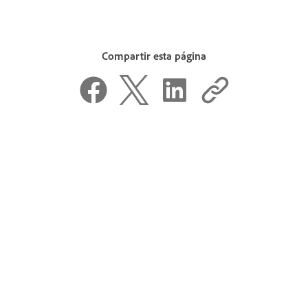
Compartir esta página
¿Te ha parecido útil esta página?
Sí, gracias
La verdad es que no