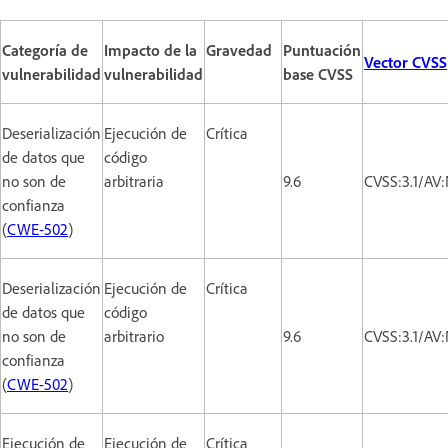
Categoría de
Impacto de la
Gravedad
Puntuación
Vector CVSS
vulnerabilidad
vulnerabilidad
base CVSS
Deserialización
Ejecución de
Crítica
de datos que
código
no son de
arbitraria
9.6
CVSS:3.1/AV
confianza
(
CWE-502
)
Deserialización
Ejecución de
Crítica
de datos que
código
no son de
arbitrario
9.6
CVSS:3.1/AV
confianza
(
CWE-502
)
Ejecución de
Ejecución de
Crítica