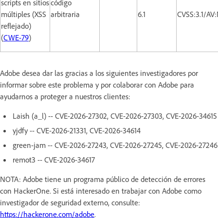
scripts en sitios
código
múltiples (XSS
arbitraria
6.1
CVSS:3.1/AV
reflejado)
(
CWE-79
)
Adobe desea dar las gracias a los siguientes investigadores por
informar sobre este problema y por colaborar con Adobe para
ayudarnos a proteger a nuestros clientes:
Laish (a_l) -- CVE-2026-27302, CVE-2026-27303, CVE-2026-34615
yjdfy -- CVE-2026-21331, CVE-2026-34614
green-jam -- CVE-2026-27243, CVE-2026-27245, CVE-2026-27246
remot3 -- CVE-2026-34617
NOTA: Adobe tiene un programa público de detección de errores
con HackerOne. Si está interesado en trabajar con Adobe como
investigador de seguridad externo, consulte:
https://hackerone.com/adobe
.