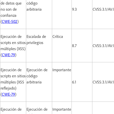
de datos que
código
no son de
arbitraria
9.3
CVSS:3.1/AV
confianza
(
CWE-502
)
Ejecución de
Escalada de
Crítica
scripts en sitios
privilegios
8.7
CVSS:3.1/AV
múltiples (XSS)
(
CWE-79
)
Ejecución de
Ejecución de
Importante
scripts en sitios
código
múltiples (XSS
arbitraria
6.1
CVSS:3.1/AV
reflejado)
(
CWE-79
)
Ejecución de
Ejecución de
Importante