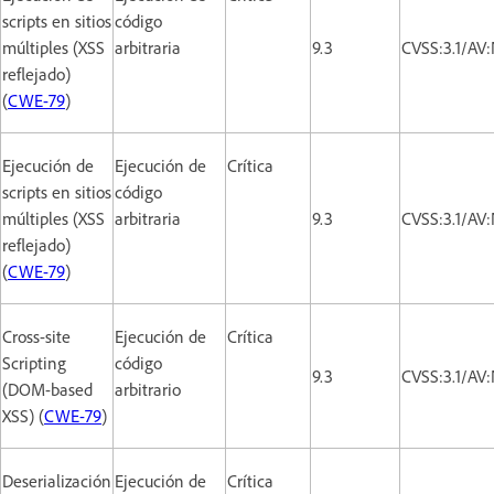
scripts en sitios
código
múltiples (XSS
arbitraria
9.3
CVSS:3.1/AV
reflejado)
(
CWE-79
)
Ejecución de
Ejecución de
Crítica
scripts en sitios
código
múltiples (XSS
arbitraria
9.3
CVSS:3.1/AV
reflejado)
(
CWE-79
)
Cross-site
Ejecución de
Crítica
Scripting
código
9.3
CVSS:3.1/AV
(DOM-based
arbitrario
XSS) (
CWE-79
)
Deserialización
Ejecución de
Crítica