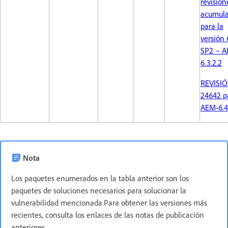
revision
acumula
para la
versión 
SP2 – A
6.3.2.2
REVISI
24642 p
AEM-6.4
Nota
Los paquetes enumerados en la tabla anterior son los
paquetes de soluciones necesarios para solucionar la
vulnerabilidad mencionada.Para obtener las versiones más
recientes, consulta los enlaces de las notas de publicación
anteriores.