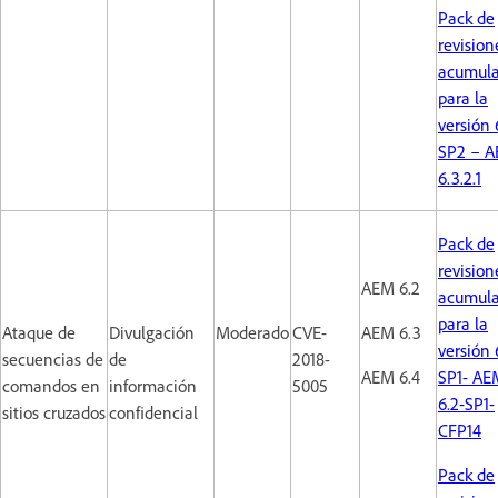
Pack de
revision
acumula
para la
versión 
SP2 – A
6.3.2.1
Pack de
revision
AEM 6.2
acumula
para la
Ataque de
Divulgación
Moderado
CVE-
AEM 6.3
versión 
secuencias de
de
2018-
AEM 6.4
SP1- AE
comandos en
información
5005
6.2-SP1-
sitios cruzados
confidencial
CFP14
Pack de