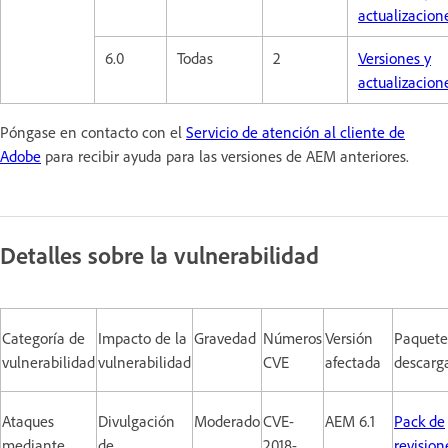
actualizacion
6.0
Todas
2
Versiones y
actualizacion
Póngase en contacto con el
Servicio de atención al cliente de
Adobe
para recibir ayuda para las versiones de AEM anteriores.
Detalles sobre la vulnerabilidad
Categoría de
Impacto de la
Gravedad
Números
Versión
Paquete
vulnerabilidad
vulnerabilidad
CVE
afectada
descarg
Ataques
Divulgación
Moderado
CVE-
AEM 6.1
Pack de
mediante
de
2018-
revision