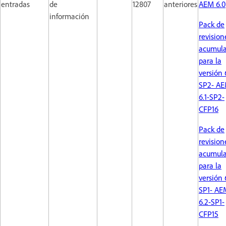
entradas
de
12807
anteriores
AEM 6.0
información
Pack de
revision
acumula
para la
versión 
SP2- AE
6.1-SP2-
CFP16
Pack de
revision
acumula
para la
versión 
SP1- AE
6.2-SP1-
CFP15