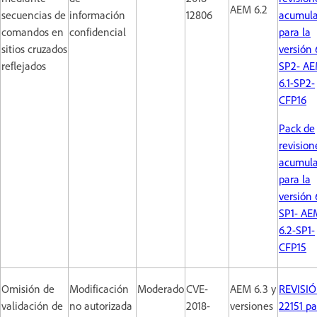
AEM 6.2
secuencias de
información
12806
acumula
comandos en
confidencial
para la
sitios cruzados
versión 
reflejados
SP2- AE
6.1-SP2-
CFP16
Pack de
revision
acumula
para la
versión 
SP1- AE
6.2-SP1-
CFP15
Omisión de
Modificación
Moderado
CVE-
AEM 6.3 y
REVISI
validación de
no autorizada
2018-
versiones
22151 pa