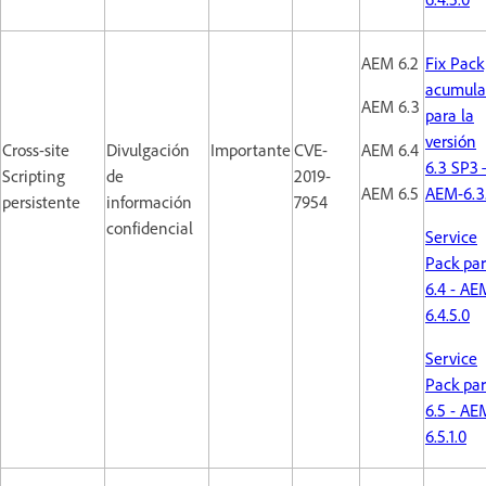
AEM 6.2
Fix Pack
acumula
AEM 6.3
para la
versión
Cross-site
Divulgación
Importante
CVE-
AEM 6.4
6.3 SP3 
Scripting
de
2019-
AEM 6.5
AEM-6.3
persistente
información
7954
confidencial
Service
Pack pa
6.4 - AE
6.4.5.0
Service
Pack pa
6.5 - AE
6.5.1.0