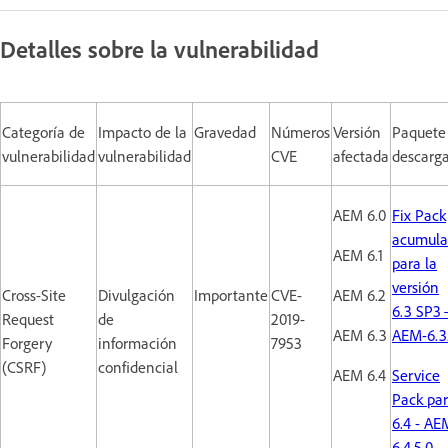
Detalles sobre la vulnerabilidad
Categoría de
Impacto de la
Gravedad
Números
Versión
Paquete
vulnerabilidad
vulnerabilidad
CVE
afectada
descarg
AEM 6.0
Fix Pack
acumula
AEM 6.1
para la
versión
Cross-Site
Divulgación
Importante
CVE-
AEM 6.2
6.3 SP3 
Request
de
2019-
AEM 6.3
AEM-6.3
Forgery
información
7953
(CSRF)
confidencial
AEM 6.4
Service
Pack pa
6.4 - AE
6.4.5.0