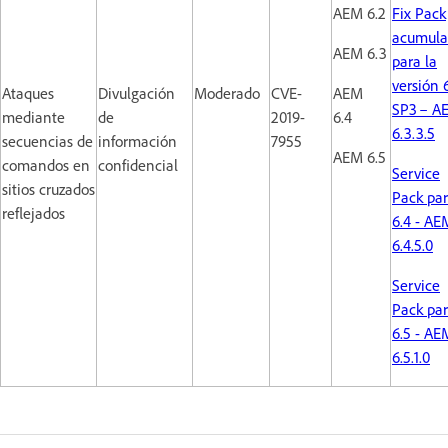
AEM 6.2
Fix Pack
acumula
AEM 6.3
para la
versión 
Ataques
Divulgación
Moderado
CVE-
AEM
SP3 – A
mediante
de
2019-
6.4
6.3.3.5
secuencias de
información
7955
AEM 6.5
comandos en
confidencial
Service
sitios cruzados
Pack pa
reflejados
6.4 - AE
6.4.5.0
Service
Pack pa
6.5 - AE
6.5.1.0