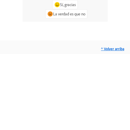
Sí, gracias
La verdad es que no
^ Volver arriba
Pregunte a la
comunidad
Publique sus preguntas para que le
respondan expertos en la materia.
Preguntar ahora
Contacto
Asistencia experta para sus problemas.
Comenzar