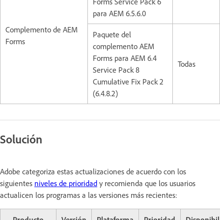
Forms Service Pack 6
para AEM 6.5.6.0
Complemento de AEM
Paquete del
Forms
complemento AEM
Forms para AEM 6.4
Todas
Service Pack 8
Cumulative Fix Pack 2
(6.4.8.2)
Solución
Adobe categoriza estas actualizaciones de acuerdo con los
siguientes
niveles de prioridad
y recomienda que los usuarios
actualicen los programas a las versiones más recientes:
Producto
Versión
Plataforma
Prioridad
Disponibi