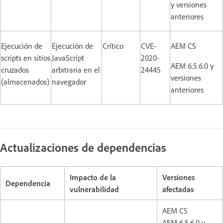
y versiones
anteriores
Ejecución de
Ejecución de
Crítico
CVE-
AEM CS
scripts en sitios
JavaScript
2020-
AEM 6.5.6.0 y
cruzados
arbitraria en el
24445
versiones
(almacenados)
navegador
anteriores
Actualizaciones de dependencias
Impacto de la
Versiones
Dependencia
vulnerabilidad
afectadas
AEM CS
AEM 6.5.6.0 y