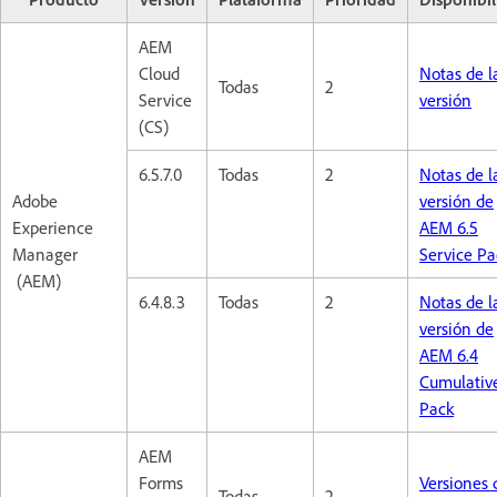
AEM
Cloud
Notas de l
Todas
2
Service
versión
(CS)
6.5.7.0
Todas
2
Notas de l
Adobe
versión de
Experience
AEM 6.5
Manager
Service Pa
(AEM)
6.4.8.3
Todas
2
Notas de l
versión de
AEM 6.4
Cumulative
Pack
AEM
Forms
Versiones 
Todas
2