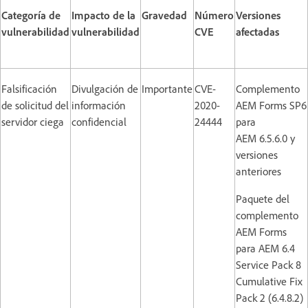
Categoría de
Impacto de la
Gravedad
Número
Versiones
vulnerabilidad
vulnerabilidad
CVE
afectadas
Falsificación
Divulgación de
Importante
CVE-
Complemento
de solicitud del
información
2020-
AEM Forms SP6
servidor ciega
confidencial
24444
para
AEM 6.5.6.0 y
versiones
anteriores
Paquete del
complemento
AEM Forms
para AEM 6.4
Service Pack 8
Cumulative Fix
Pack 2 (6.4.8.2)