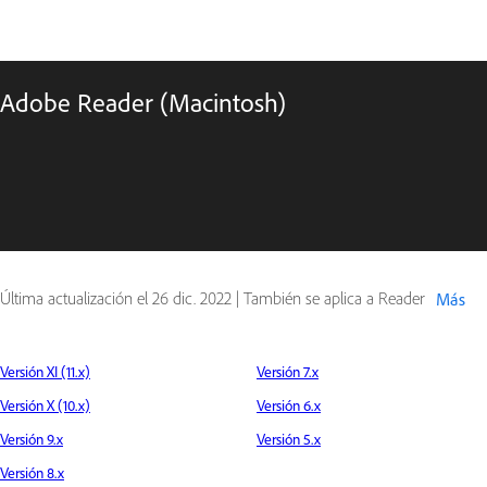
Adobe Reader (Macintosh)
Última actualización el
26 dic. 2022
|
También se aplica a Reader
Más
Versión XI (11.x)
Versión 7.x
Versión X (10.x)
Versión 6.x
Versión 9.x
Versión 5.x
Versión 8.x