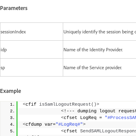
Parameters
sessionIndex
Uniquely identify the session being 
idp
Name of the Identity Provider.
sp
Name of the Service provider.
Example
<
cfif 
isSamlLogoutRequest
()>
<
!--- dumping logout reques
<
cfset LogReq = 
"#ProcessSA
<
cfdump var=
"#LogReq#"
>
<
cfset 
SendSAMLLogoutRespon