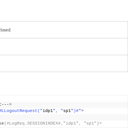
closed.
t---
>
MLLogoutRequest("
idp1
", "
sp1
")#"
>
se
(#LogReq.SESSIONINDEX#,"idp1", "sp1")> 