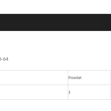
0-64
Priorität
3