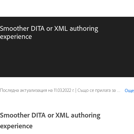
Smoother DITA or XML authoring
experience
Последна актуализация на
11.03.2022 г.
|
Също се прилага за FrameMaker (2019 release)
Още
Smoother DITA or XML authoring
experience