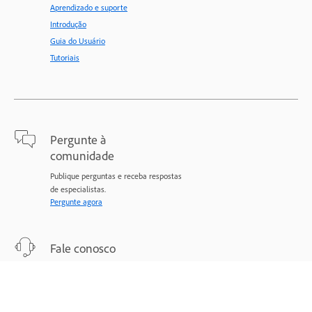
Aprendizado e suporte
Introdução
Guia do Usuário
Tutoriais
Pergunte à
comunidade
Publique perguntas e receba respostas
de especialistas.
Pergunte agora
Fale conosco
Suporte especializado para todos os
seus problemas.
Comece agora