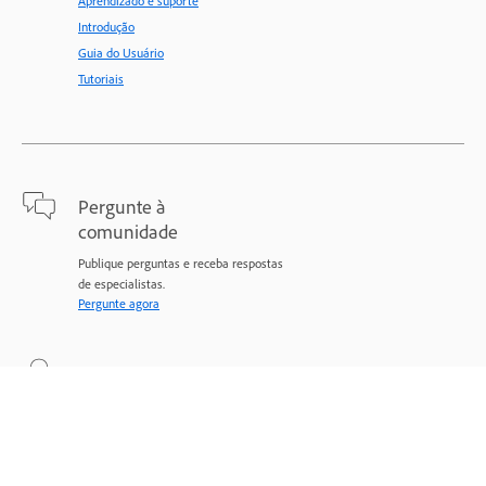
Aprendizado e suporte
Introdução
Guia do Usuário
Tutoriais
Pergunte à
comunidade
Publique perguntas e receba respostas
de especialistas.
Pergunte agora
Fale conosco
Suporte especializado para todos os
seus problemas.
Comece agora