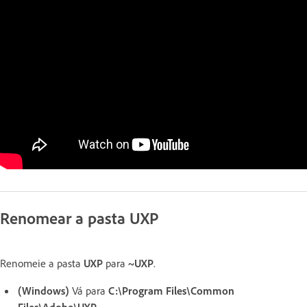
Renomear a pasta UXP
Renomeie a pasta
UXP
para
~UXP
.
(Windows)
Vá para
C:\Program Files\Common