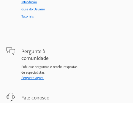
Introdução
Guia do Usuário
Tutoriais
Pergunte à
comunidade
Publique perguntas e receba respostas
de especialistas.
Pergunte agora
Fale conosco
Suporte especializado para todos os
seus problemas.
Comece agora