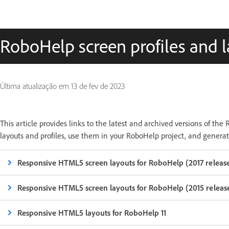
RoboHelp screen profiles and 
Última atualização em
13 de fev de 2023
This article provides links to the latest and archived versions of th
layouts and profiles, use them in your RoboHelp project, and gene
Responsive HTML5 screen layouts for RoboHelp (2017 releas
Responsive HTML5 screen layouts for RoboHelp (2015 releas
Responsive HTML5 layouts for RoboHelp 11