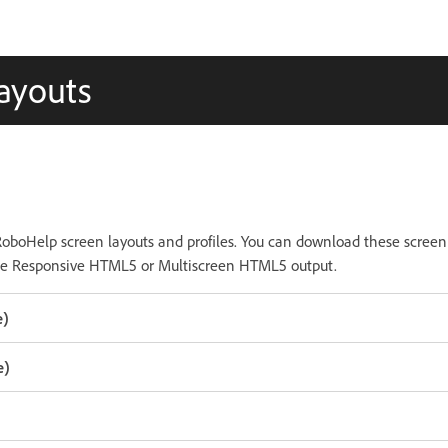
layouts
e RoboHelp screen layouts and profiles. You can download these screen
rate Responsive HTML5 or Multiscreen HTML5 output.
e)
e)