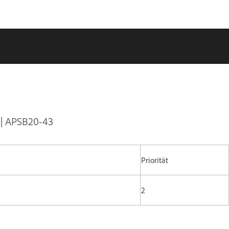
 | APSB20-43
Priorität
2