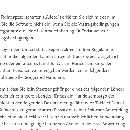
Tochtergesellschaften („Adobe“) erklären Sie sich mit den im
ie die Software nicht ein, wenn Sie die Vertragsbedingungen
r Programmdatei eine Lizenzvereinbarung für Endanwender
tzungsbedingungen.
iegen den United States Export Administration Regulations
icht in die folgenden Länder ausgeführt oder wiederausgeführt
ine oder ein anderes Land, für das ein Handelsembargo der
icht an Personen weitergegeben werden, die in folgenden
 of Specially Designated Nationals.
amit, dass Sie kein Staatsangehöriger eines der folgenden Länder
e oder eines anderen Landes, für das ein Handelsembargo der
nicht in den folgenden Dokumenten geführt wird: Table of Denial
 die Software zum gemeinsamen Einsatz mit einer Software-Anwendung
be eine nicht-exklusive Lizenz zur ausschließlichen Verwendung
e besitzen eine gültige Lizenz von Adobe für die Host-Anwendung.