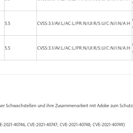
5.5
CVSS:3.1/AV:L/AC:L/PR:N/UI:R/S:U/C:N/I:N/A:H
5.5
CVSS:3.1/AV:L/AC:L/PR:N/UI:R/S:U/C:N/I:N/A:H
eser Schwachstellen und ihre Zusammenarbeit mit Adobe zum Schutz
E-2021-40746, CVE-2021-40747; CVE-2021-40748; CVE-2021-40749)