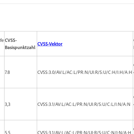
fe
CVSS-
CVSS-Vektor
Basispunktzahl
7.8
CVSS:3.0/AV:L/AC:L/PR:N/UI:R/S:U/C:H/I:H/A:H
3,3
CVSS:3.1/AV:L/AC:L/PR:N/UI:R/S:U/C:L/I:N/A:N
5.5
CVSS:3.1/AV:L/AC:L/PR:N/UI:R/S:U/C:N/I:N/A:H