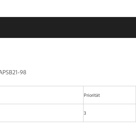
| APSB21-98
Priorität
3