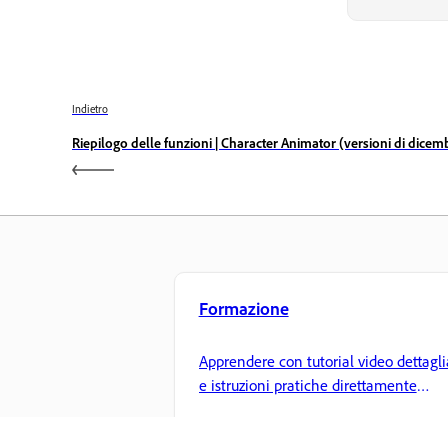
Indietro
Riepilogo delle funzioni | Character Animator (versioni di dicem
Formazione
Apprendere con tutorial video dettagli
e istruzioni pratiche direttamente
nell'app.