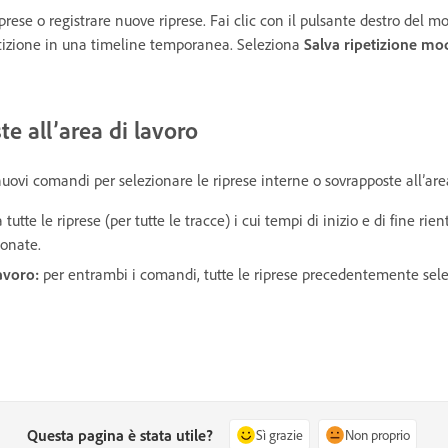
iprese o registrare nuove riprese. Fai clic con il pulsante destro del 
petizione in una timeline temporanea. Seleziona
Salva ripetizione mod
te all’area di lavoro
nuovi comandi per selezionare le riprese interne o sovrapposte all’are
 tutte le riprese (per tutte le tracce) i cui tempi di inizio e di fine ri
ionate.
lavoro:
per entrambi i comandi, tutte le riprese precedentemente sel
Questa pagina è stata utile?
Sì grazie
Non proprio