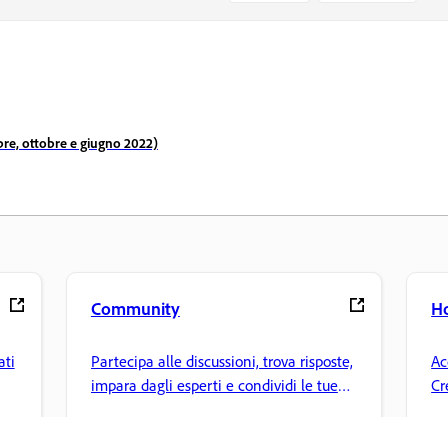
bre, ottobre e giugno 2022)
Community
H
ati
Partecipa alle discussioni, trova risposte,
Ac
impara dagli esperti e condividi le tue
Cr
conoscenze.
mo