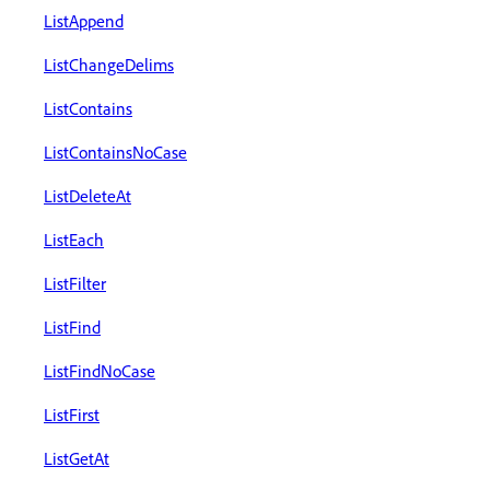
ListAppend
ListChangeDelims
ListContains
ListContainsNoCase
ListDeleteAt
ListEach
ListFilter
ListFind
ListFindNoCase
ListFirst
ListGetAt