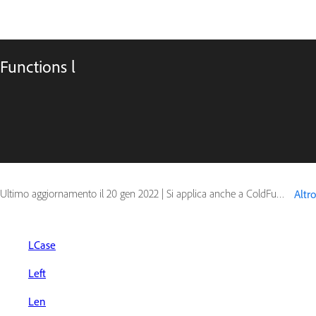
Functions l
Ultimo aggiornamento il
20 gen 2022
|
Si applica anche a ColdFusion
Altro
LCase
Left
Len