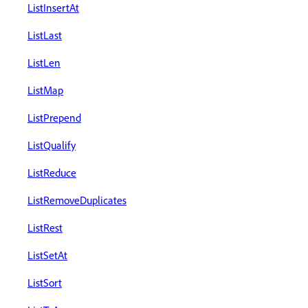
ListInsertAt
ListLast
ListLen
ListMap
ListPrepend
ListQualify
ListReduce
ListRemoveDuplicates
ListRest
ListSetAt
ListSort