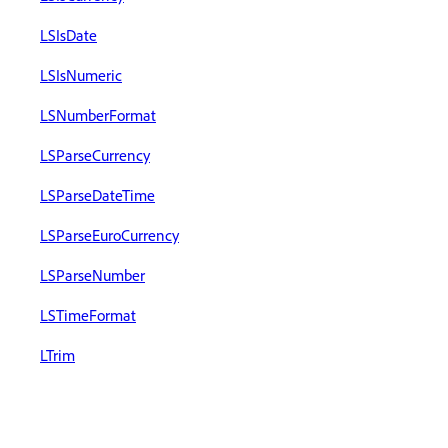
LSIsDate
LSIsNumeric
LSNumberFormat
LSParseCurrency
LSParseDateTime
LSParseEuroCurrency
LSParseNumber
LSTimeFormat
LTrim