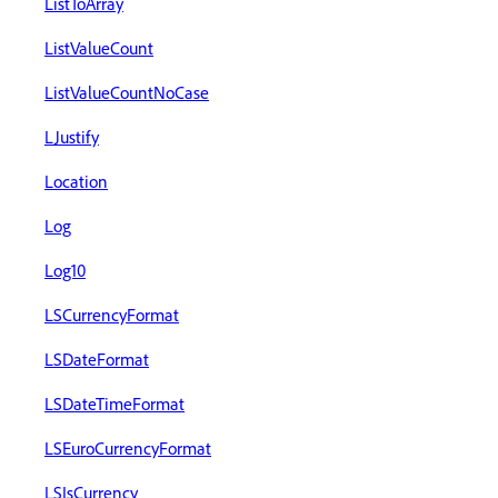
ListToArray
ListValueCount
ListValueCountNoCase
LJustify
Location
Log
Log10
LSCurrencyFormat
LSDateFormat
LSDateTimeFormat
LSEuroCurrencyFormat
LSIsCurrency