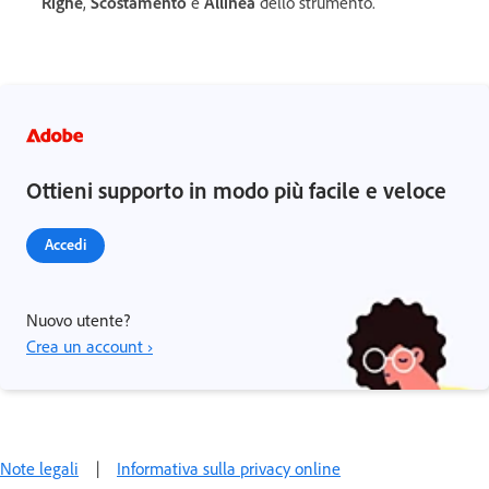
Righe
,
Scostamento
e
Allinea
dello strumento.
Ottieni supporto in modo più facile e veloce
Accedi
Nuovo utente?
Crea un account ›
Note legali
|
Informativa sulla privacy online