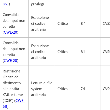
863
)
privilegi
Convalida
Esecuzione
dell’input non
di codice
Critico
8.4
CVSS
corretta
arbitrario
(
CWE-20
)
Convalida
Esecuzione
dell’input non
di codice
Critica
8.1
CVSS
corretta
arbitrario
(
CWE-20
)
Restrizione
illecita del
riferimento
Lettura di file
alle entità
system
Critica
7.4
CVSS
XML esterne
arbitraria
(‘XXE’) (
CWE-
611
)