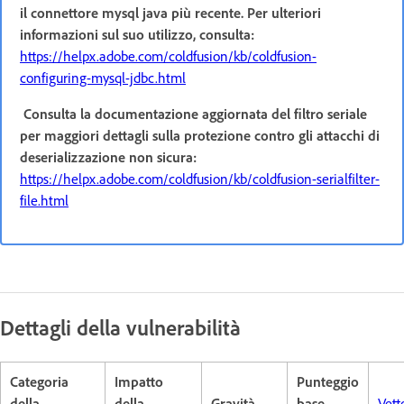
il connettore mysql java più recente. Per ulteriori
informazioni sul suo utilizzo, consulta:
https://helpx.adobe.com/coldfusion/kb/coldfusion-
configuring-mysql-jdbc.html
Consulta la documentazione aggiornata del filtro seriale
per maggiori dettagli sulla protezione contro gli attacchi di
deserializzazione non sicura:
https://helpx.adobe.com/coldfusion/kb/coldfusion-serialfilter-
file.html
Dettagli della vulnerabilità
Categoria
Impatto
Punteggio
della
della
Gravità
base
Vett