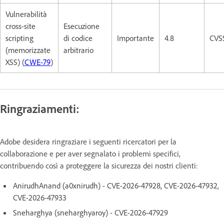
Vulnerabilità
cross-site
Esecuzione
scripting
di codice
Importante
4.8
CVSS
(memorizzate
arbitrario
XSS) (
CWE-79
)
Ringraziamenti:
Adobe desidera ringraziare i seguenti ricercatori per la
collaborazione e per aver segnalato i problemi specifici,
contribuendo così a proteggere la sicurezza dei nostri clienti:
AnirudhAnand (a0xnirudh) - CVE-2026-47928, CVE-2026-47932,
CVE-2026-47933
Sneharghya (sneharghyaroy) - CVE-2026-47929