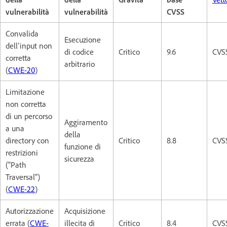
vulnerabilità
vulnerabilità
CVSS
Convalida
Esecuzione
dell’input non
di codice
Critico
9.6
CVSS
corretta
arbitrario
(
CWE-20
)
Limitazione
non corretta
di un percorso
Aggiramento
a una
della
directory con
Critico
8.8
CVSS
funzione di
restrizioni
sicurezza
("Path
Traversal")
(
CWE-22
)
Autorizzazione
Acquisizione
errata (
CWE-
illecita di
Critico
8.4
CVSS