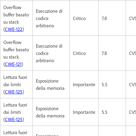
Overflow
Esecuzione di
buffer basato
codice
Critico
7.8
CVS
su stack
arbitrario
(
CWE-122
)
Overflow
Esecuzione di
buffer basato
codice
Critico
7.8
CVS
su stack
arbitrario
(
CWE-121
)
Lettura fuori
Esposizione
dai limiti
Importante
5.5
CVS
della memoria
(
CWE-125
)
Lettura fuori
Esposizione
dai limiti
Importante
5.5
CVS
della memoria
(
CWE-125
)
Lettura fuori
Esposizione