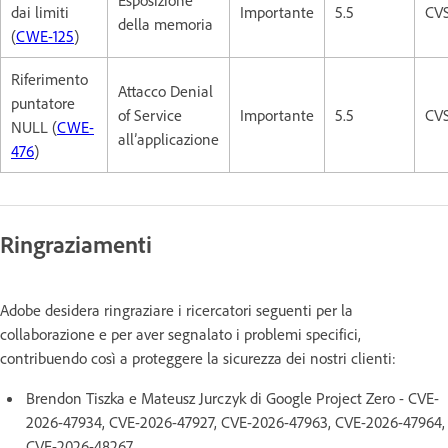
dai limiti
Importante
5.5
CVS
della memoria
(
CWE-125
)
Riferimento
Attacco Denial
puntatore
of Service
Importante
5.5
CVS
NULL (
CWE-
all’applicazione
476
)
Ringraziamenti
Adobe desidera ringraziare i ricercatori seguenti per la
collaborazione e per aver segnalato i problemi specifici,
contribuendo così a proteggere la sicurezza dei nostri clienti:
Brendon Tiszka e Mateusz Jurczyk di Google Project Zero - CVE-
2026-47934, CVE-2026-47927, CVE-2026-47963, CVE-2026-47964,
CVE-2026-48267