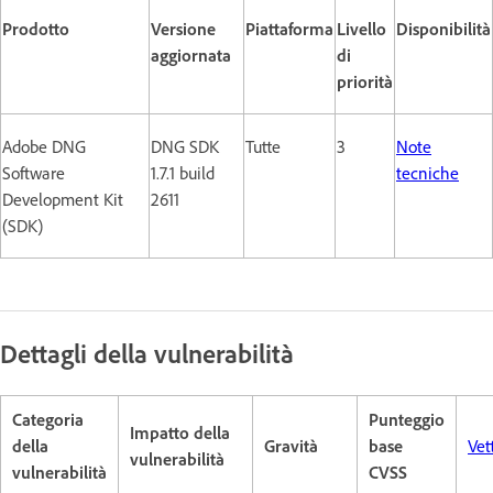
Prodotto
Versione
Piattaforma
Livello
Disponibilità
aggiornata
di
priorità
Adobe DNG
DNG SDK
Tutte
3
Note
Software
1.7.1 build
tecniche
Development Kit
2611
(SDK)
Dettagli della vulnerabilità
Categoria
Punteggio
Impatto della
della
Gravità
base
Vet
vulnerabilità
vulnerabilità
CVSS