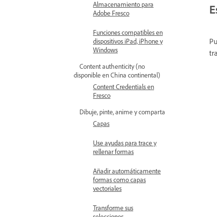
Almacenamiento para
E
Adobe Fresco
Funciones compatibles en
Pu
dispositivos iPad, iPhone y
Windows
tr
Content authenticity (no
disponible en China continental)
Content Credentials en
Fresco
Dibuje, pinte, anime y comparta
Capas
Use ayudas para trace y
rellenar formas
Añadir automáticamente
formas como capas
vectoriales
Transforme sus
selecciones