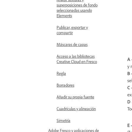
superposiciones de fondo
seleccionadas usando
Elements
Publicar, exportar y
compartir
Máscaras de capas
Acceso a las bibliotecas
A 
Creative Cloud en Fresco
y 
B 
Regla
se
Borradores
C 
ex
Añadir su propia fuente
D 
To
Cuadrículas y alineación
Simetría
E 
Adobe Fresco y aplicaciones de