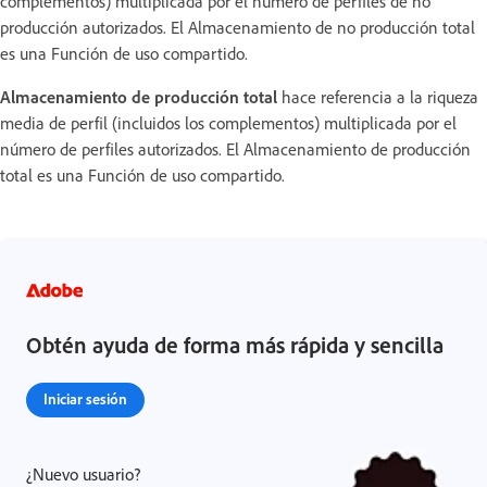
complementos) multiplicada por el número de perfiles de no
producción autorizados. El Almacenamiento de no producción total
es una Función de uso compartido.
Almacenamiento de producción total
hace referencia a la riqueza
media de perfil (incluidos los complementos) multiplicada por el
número de perfiles autorizados. El Almacenamiento de producción
total es una Función de uso compartido.
Obtén ayuda de forma más rápida y sencilla
Iniciar sesión
¿Nuevo usuario?