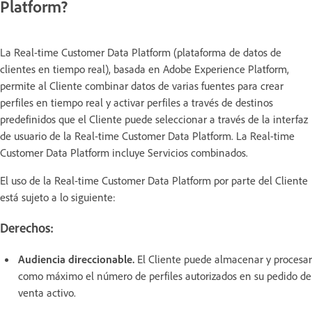
Platform?
La Real-time Customer Data Platform (plataforma de datos de
clientes en tiempo real), basada en Adobe Experience Platform,
permite al Cliente combinar datos de varias fuentes para crear
perfiles en tiempo real y activar perfiles a través de destinos
predefinidos que el Cliente puede seleccionar a través de la interfaz
de usuario de la Real-time Customer Data Platform. La Real-time
Customer Data Platform incluye Servicios combinados.
El uso de la Real-time Customer Data Platform por parte del Cliente
está sujeto a lo siguiente:
Derechos:
Audiencia direccionable.
El Cliente puede almacenar y procesar
como máximo el número de perfiles autorizados en su pedido de
venta activo.