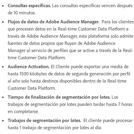
Consultas específicas.
Las consultas específicas vencen después
de 10 minutos.
Flujos de datos de Adobe Audience Manager.
Para los clientes
que procesen datos en la Real-time Customer Data Platform a
través de Adobe Audience Manager, esta plataforma solo admite
fuentes de datos propios que fluyan de Adobe Audience
Manager al servicio de perfiles que se active a través de la Real-
time Customer Data Platform.
Audience Activation.
El Cliente puede exportar una media de
hasta 1500 kilobytes de datos de segunda generación por perfil
al año solo hasta destinos disponibles dentro de la Real-time
Customer Data Platform.
Tiempo de finalización de segmentación por lotes.
Los
trabajos de segmentación por lotes pueden tardar hasta 7 horas
en completarse.
Trabajos de segmentación por lotes.
El cliente puede procesar
hasta 1 trabajo de segmentación por lotes al día.