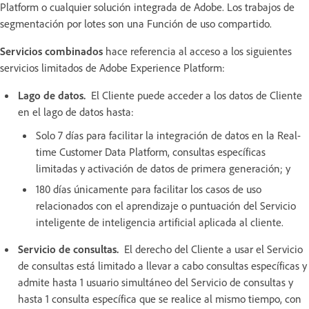
Platform o cualquier solución integrada de Adobe. Los trabajos de
segmentación por lotes son una Función de uso compartido.
Servicios combinados
hace referencia al acceso a los siguientes
servicios limitados de Adobe Experience Platform:
Lago de datos.
El Cliente puede acceder a los datos de Cliente
en el lago de datos hasta:
Solo 7 días para facilitar la integración de datos en la Real-
time Customer Data Platform, consultas específicas
limitadas y activación de datos de primera generación; y
180 días únicamente para facilitar los casos de uso
relacionados con el aprendizaje o puntuación del Servicio
inteligente de inteligencia artificial aplicada al cliente.
Servicio de consultas.
El derecho del Cliente a usar el Servicio
de consultas está limitado a llevar a cabo consultas específicas y
admite hasta 1 usuario simultáneo del Servicio de consultas y
hasta 1 consulta específica que se realice al mismo tiempo, con