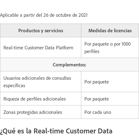
Aplicable a partir del 26 de octubre de 2021
Productos y servicios
Medidas de licencias
Por paquete o por 1000
Real-time Customer Data Platform
perfiles
Complementos:
Usuarios adicionales de consultas
Por paquete
específicas
Riqueza de perfiles adicionales
Por paquete
Zonas protegidas adicionales
Por cada uno
¿Qué es la Real-time Customer Data