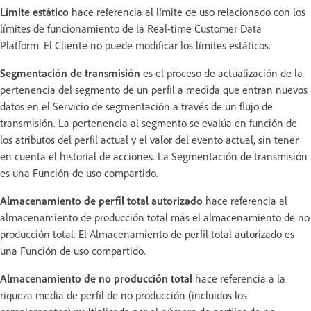
Límite estático
hace referencia al límite de uso relacionado con los
límites de funcionamiento de la Real-time Customer Data
Platform. El Cliente no puede modificar los límites estáticos.
Segmentación de transmisión
es el proceso de actualización de la
pertenencia del segmento de un perfil a medida que entran nuevos
datos en el Servicio de segmentación a través de un flujo de
transmisión. La pertenencia al segmento se evalúa en función de
los atributos del perfil actual y el valor del evento actual, sin tener
en cuenta el historial de acciones. La Segmentación de transmisión
es una Función de uso compartido.
Almacenamiento de perfil total autorizado
hace referencia al
almacenamiento de producción total más el almacenamiento de no
producción total. El Almacenamiento de perfil total autorizado es
una Función de uso compartido.
Almacenamiento de no producción total
hace referencia a la
riqueza media de perfil de no producción (incluidos los