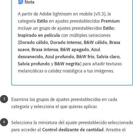
Nota
A partir de Adobe lightroom en mobile (v11.3), la
categoría
Estilo
en ajustes preestablecidos
Premium
incluye un grupo de ajustes preestablecidos
Estilo:
Inspirado en película
con múltiples variaciones
(
Dorado cálido
,
Dorado intenso
,
B&W cálido
,
Brasa
suave
,
Brasa intensa
,
B&W apagado
,
Azul
desvanecido
,
Azul profundo
,
B&W frío
,
Salvia claro
,
Salvia profundo
y
B&W negrita
) para añadir texturas
melancólicas o calidez nostálgica a tus imágenes.
Examina los grupos de ajustes preestablecidos en cada
categoría y selecciona el que quieras aplicar.
Selecciona la miniatura del ajuste preestablecido seleccionado
para acceder al
Control deslizante de cantidad
. Arrastra el