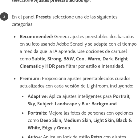
En el panel
Presets
, seleccione una de las siguientes
categorías:
Recommended
:
Genera ajustes preestablecidos basados
en su foto usando Adobe Sensei y se adapta con el tiempo
a medida que la IA aprende. Use opciones de carrusel
como
Subtle
,
Strong
,
B&W
,
Cool
,
Warm
,
Dark
,
Bright
,
Cinematic
y
HDR
para filtrar por estilo e intensidad.
Premium
:
Proporciona ajustes preestablecidos curados
actualizados con cada versión de Lightroom, incluyendo:
Adaptive
:
Aplica ajustes inteligentes para
Portrait
,
Sky
,
Subject
,
Landscape
y
Blur Background
.
Portraits
:
Mejora las fotos de personas con opciones
como
Deep Skin
,
Medium Skin
,
Light Skin
,
Black &
White
,
Edgy
y
Group
.
Auto+
:
Aplica un look de estilo
Retro
con ajustes