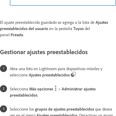
El ajuste preestablecido guardado se agrega a la lista de
Ajustes
preestablecidos del usuario
en la pestaña
Tuyos
del
panel
Presets
.
Gestionar ajustes preestablecidos
Abra una foto en Lightroom para dispositivos móviles y
seleccione
Ajustes preestablecidos
.
Selecciona
Más opciones
>
Administrar ajustes
preestablecidos
.
Seleccione los
grupos de ajustes preestablecidos
que desea
ver en el menú
Ajustes preestablecidos
. Desactivar un grupo