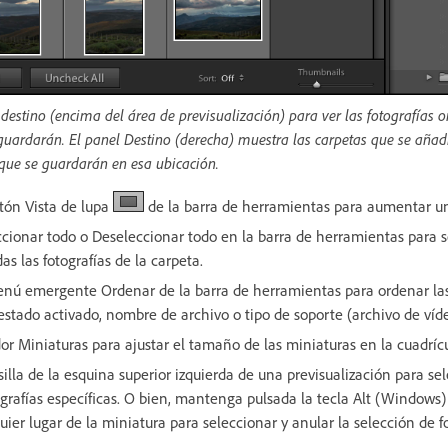
destino (encima del área de previsualización) para ver las fotografías 
guardarán. El panel Destino (derecha) muestra las carpetas que se añadi
que se guardarán en esa ubicación.
otón Vista de lupa
de la barra de herramientas para aumentar una
ccionar todo o Deseleccionar todo en la barra de herramientas para s
as las fotografías de la carpeta.
enú emergente Ordenar de la barra de herramientas para ordenar las 
estado activado, nombre de archivo o tipo de soporte (archivo de víd
dor Miniaturas para ajustar el tamaño de las miniaturas en la cuadrícu
silla de la esquina superior izquierda de una previsualización para se
ografías específicas. O bien, mantenga pulsada la tecla Alt (Windows
uier lugar de la miniatura para seleccionar y anular la selección de fo