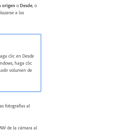
n origen
o
Desde
, o
lazarse a los
haga clic en Desde
indows, haga clic
ñadir volumen de
s fotografías al
 RAW de la cámara al