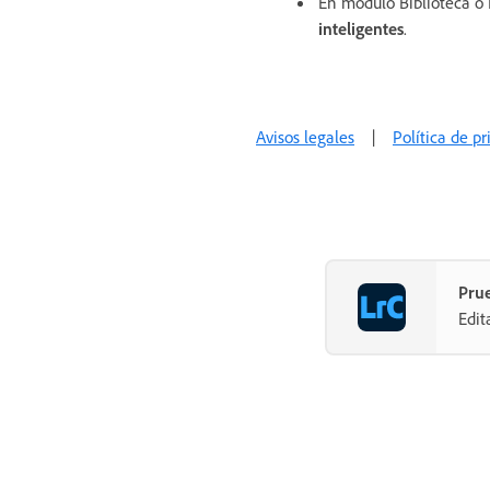
En módulo Biblioteca o 
inteligentes
.
Avisos legales
|
Política de p
Prue
Edit