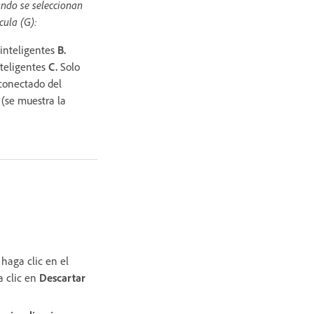
ando se seleccionan
cula (G):
 inteligentes
B.
nteligentes
C.
Solo
sconectado del
 (se muestra la
 haga clic en el
a clic en
Descartar