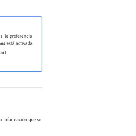
si la preferencia
nes
está activada.
mart
 la información que se