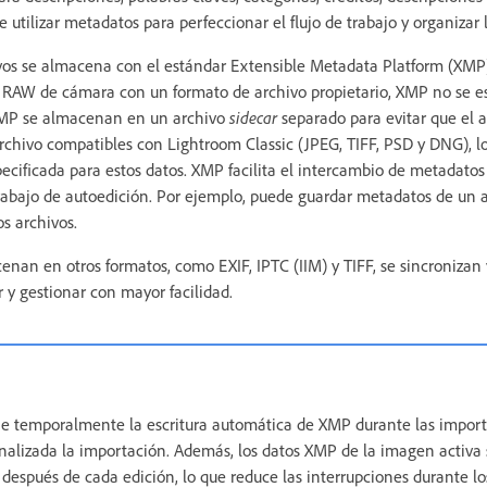
e utilizar metadatos para perfeccionar el flujo de trabajo y organizar 
vos se almacena con el estándar Extensible Metadata Platform (XMP)
 RAW de cámara con un formato de archivo propietario, XMP no se es
XMP se almacenan en un archivo
sidecar
separado para evitar que el 
archivo compatibles con Lightroom Classic (JPEG, TIFF, PSD y DNG), 
pecificada para estos datos. XMP facilita el intercambio de metadatos
trabajo de autoedición. Por ejemplo, puede guardar metadatos de un
os archivos.
nan en otros formatos, como EXIF, IPTC (IIM) y TIFF, se sincronizan 
 y gestionar con mayor facilidad.
ne temporalmente la escritura automática de XMP durante las import
nalizada la importación. Además, los datos XMP de la imagen activa 
 después de cada edición, lo que reduce las interrupciones durante los