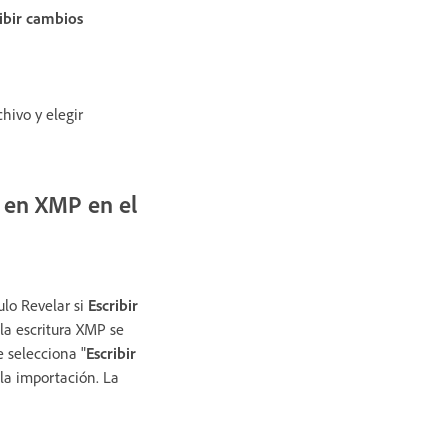
ibir cambios
hivo y elegir
n en XMP en el
ulo Revelar si
Escribir
 la escritura XMP se
e selecciona "
Escribir
la importación. La