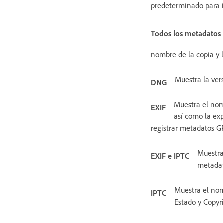
predeterminado para i
Todos los metadatos 
nombre de la copia y l
Muestra la ver
DNG
Muestra el nomb
EXIF
así como la exp
registrar metadatos G
Muestra
EXIF e IPTC
metadat
Muestra el nom
IPTC
Estado y Copyr