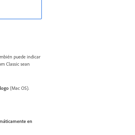
ambién puede indicar
om Classic sean
álogo
(Mac OS).
omáticamente en