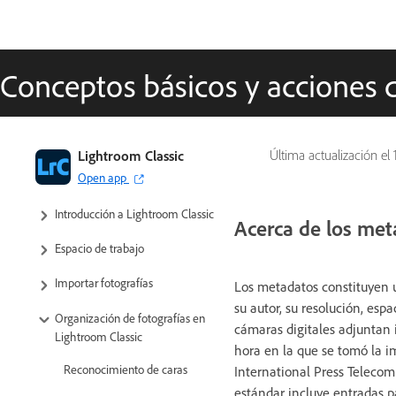
Conceptos básicos y acciones
Lightroom Classic
Última actualización el
Guía del usuario de Lightroom
Open app
Classic
Introducción a Lightroom Classic
Acerca de los me
Espacio de trabajo
Importar fotografías
Los metadatos constituyen 
su autor, su resolución, espa
Organización de fotografías en
cámaras digitales adjuntan 
Lightroom Classic
hora en la que se tomó la i
Reconocimiento de caras
International Press Telecomm
estándar incluye entradas pa