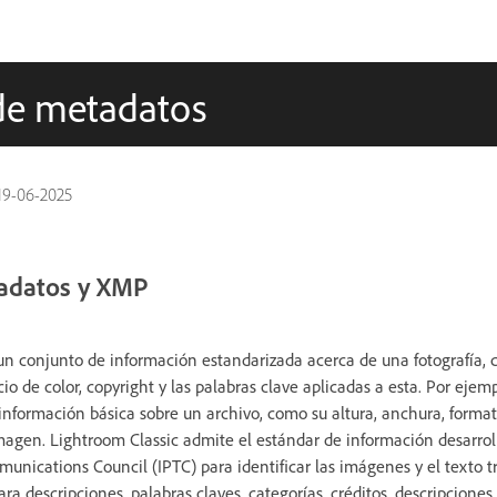
 de metadatos
19-06-2025
tadatos y XMP
un conjunto de información estandarizada acerca de una fotografía,
cio de color, copyright y las palabras clave aplicadas a esta. Por ejem
información básica sobre un archivo, como su altura, anchura, format
magen. Lightroom Classic admite el estándar de información desarrol
unications Council (IPTC) para identificar las imágenes y el texto t
ra descripciones, palabras claves, categorías, créditos, descripciones