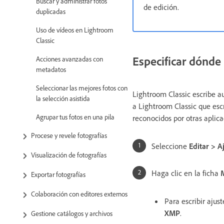
Buscar y administrar fotos
de edición.
duplicadas
Uso de vídeos en Lightroom
Classic
Especificar dónde
Acciones avanzadas con
metadatos
Seleccionar las mejores fotos con
Lightroom Classic escribe a
la selección asistida
a Lightroom Classic que esc
Agrupar tus fotos en una pila
reconocidos por otras aplic
Procese y revele fotografías
Seleccione
Editar > A
Visualización de fotografías
Haga clic en la ficha
Exportar fotografías
Colaboración con editores externos
Para escribir aju
XMP
.
Gestione catálogos y archivos