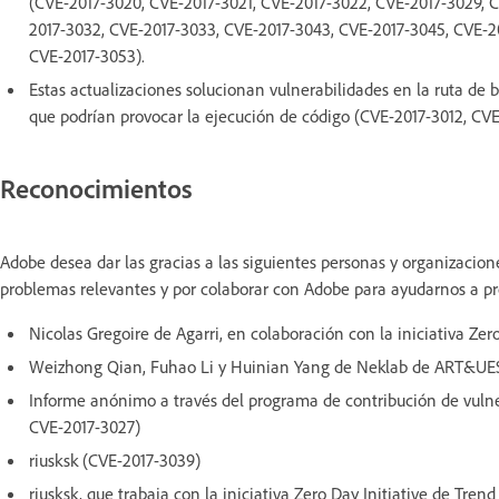
(CVE-2017-3020, CVE-2017-3021, CVE-2017-3022, CVE-2017-3029, C
2017-3032, CVE-2017-3033, CVE-2017-3043, CVE-2017-3045, CVE-2
CVE-2017-3053).
Estas actualizaciones solucionan vulnerabilidades en la ruta de b
que podrían provocar la ejecución de código (CVE-2017-3012, CVE
Reconocimientos
Adobe desea dar las gracias a las siguientes personas y organizacion
problemas relevantes y por colaborar con Adobe para ayudarnos a pro
Nicolas Gregoire de Agarri, en colaboración con la iniciativa Zer
Weizhong Qian, Fuhao Li y Huinian Yang de Neklab de ART&UE
Informe anónimo a través del programa de contribución de vulne
CVE-2017-3027)
riusksk (CVE-2017-3039)
riusksk, que trabaja con la iniciativa Zero Day Initiative de Tre