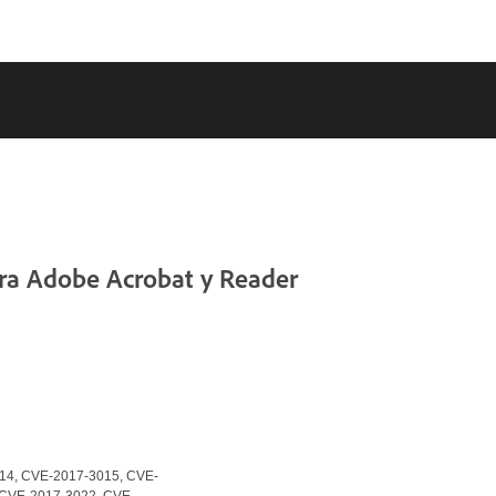
ara Adobe Acrobat y Reader
14, CVE-2017-3015, CVE-
 CVE-2017-3022, CVE-