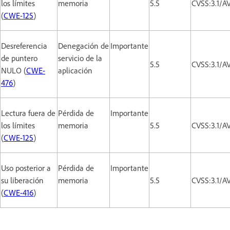
los límites
memoria
5.5
CVSS:3.1/A
(
CWE-125
)
Desreferencia
Denegación de
Importante
de puntero
servicio de la
5.5
CVSS:3.1/A
NULO (
CWE-
aplicación
476
)
Lectura fuera de
Pérdida de
Importante
los límites
memoria
5.5
CVSS:3.1/A
(
CWE-125
)
Uso posterior a
Pérdida de
Importante
su liberación
memoria
5.5
CVSS:3.1/A
(
CWE-416
)