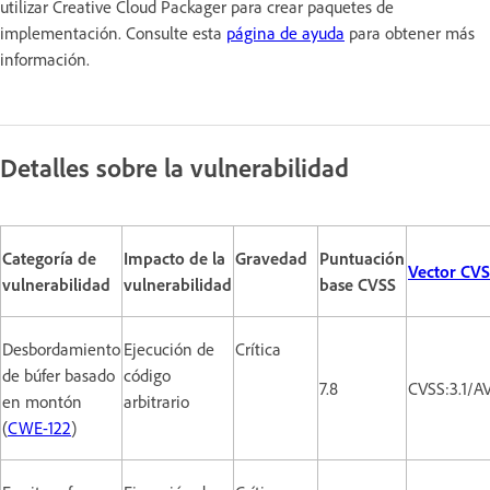
utilizar Creative Cloud Packager para crear paquetes de
implementación. Consulte esta
página de ayuda
para obtener más
información.
Detalles sobre la vulnerabilidad
Categoría de
Impacto de la
Gravedad
Puntuación
Vector CV
vulnerabilidad
vulnerabilidad
base CVSS
Desbordamiento
Ejecución de
Crítica
de búfer basado
código
7.8
CVSS:3.1/A
en montón
arbitrario
(
CWE-122
)