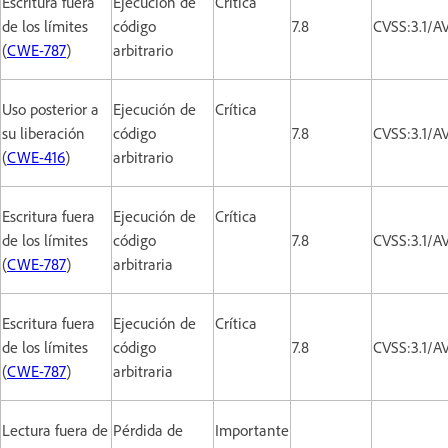
Escritura fuera
Ejecución de
Crítica
de los límites
código
7.8
CVSS:3.1/A
(
CWE-787
)
arbitrario
Uso posterior a
Ejecución de
Crítica
su liberación
código
7.8
CVSS:3.1/A
(
CWE-416
)
arbitrario
Escritura fuera
Ejecución de
Crítica
de los límites
código
7.8
CVSS:3.1/A
(
CWE-787
)
arbitraria
Escritura fuera
Ejecución de
Crítica
de los límites
código
7.8
CVSS:3.1/A
(
CWE-787
)
arbitraria
Lectura fuera de
Pérdida de
Importante