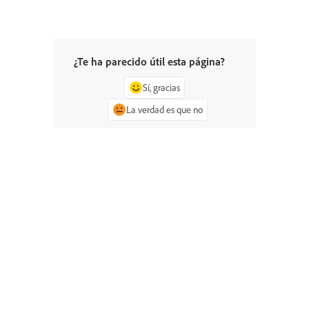
¿Te ha parecido útil esta página?
Sí, gracias
La verdad es que no
^ Volver arriba
Pregunte a la
comunidad
Publique sus preguntas para que le
respondan expertos en la materia.
Preguntar ahora