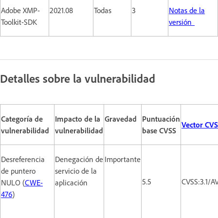
Adobe XMP-
2021.08
Todas
3
Notas de la
Toolkit-SDK
versión
Detalles sobre la vulnerabilidad
Categoría de
Impacto de la
Gravedad
Puntuación
Vector CV
vulnerabilidad
vulnerabilidad
base CVSS
Desreferencia
Denegación de
Importante
de puntero
servicio de la
5.5
CVSS:3.1/A
NULO (
CWE-
aplicación
476
)