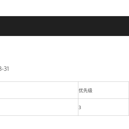
-31
优先级
3