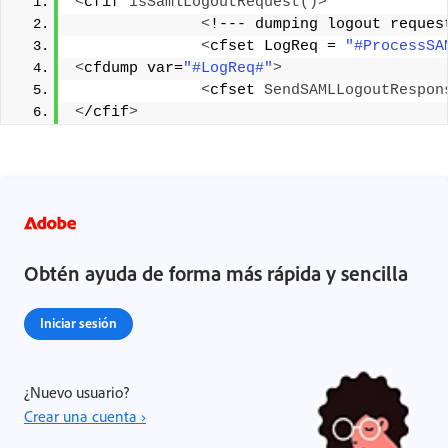
<
cfif 
isSamlLogoutRequest
()>
<
!--- dumping logout reques
<
cfset LogReq = 
"#ProcessSA
<
cfdump var=
"#LogReq#"
>
<
cfset 
SendSAMLLogoutRespon
<
/cfif
>
Obtén ayuda de forma más rápida y sencilla
Iniciar sesión
¿Nuevo usuario?
Crear una cuenta ›