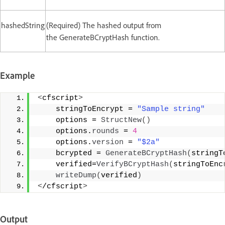
hashedString
(Required) The hashed output from
the GenerateBCryptHash function.
Example
<
cfscript
>
    stringToEncrypt = 
"Sample string"
    options = 
StructNew
()
    options.
rounds
 = 
4
    options.
version
 = 
"$2a"
    bcrypted = 
GenerateBCryptHash
(
stringT
    verified=
VerifyBCryptHash
(
stringToEnc
writeDump
(
verified
)
<
/cfscript
>
Output