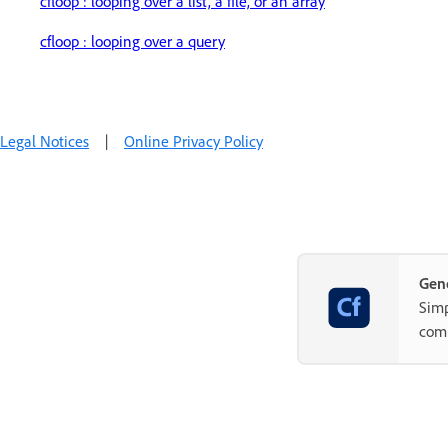
cfloop : looping over a list, a file, or an array
cfloop : looping over a query
Legal Notices
|
Online Privacy Policy
Gene
Simp
com