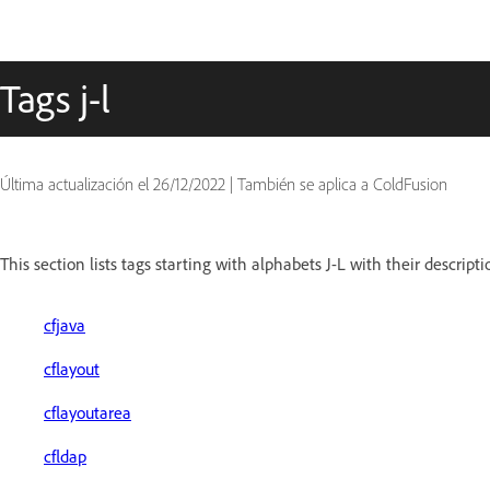
Tags j-l
Última actualización el
26/12/2022
|
También se aplica a ColdFusion
This section lists tags starting with alphabets J-L with their descripti
cfjava
cflayout
cflayoutarea
cfldap