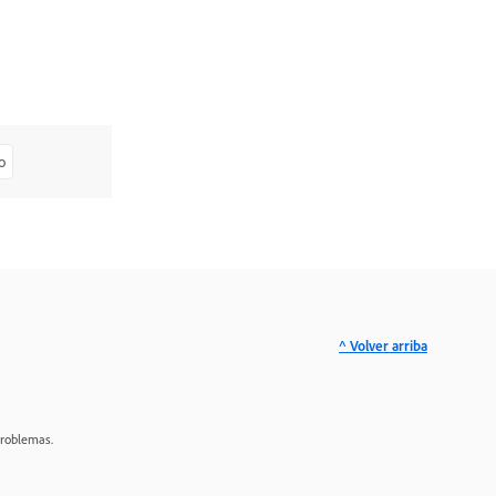
o
^ Volver arriba
problemas.