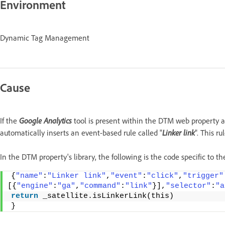
Environment
Dynamic Tag Management
Cause
If the
Google Analytics
tool is present within the DTM web property 
automatically inserts an event-based rule called "
Linker link
". This ru
In the DTM property's library, the following is the code specific to the
{
"name"
:
"Linker link"
,
"event"
:
"click"
,
"trigger"
[{
"engine"
:
"ga"
,
"command"
:
"link"
}],
"selector"
:
"a
return
 _satellite.isLinkerLink(this)
}