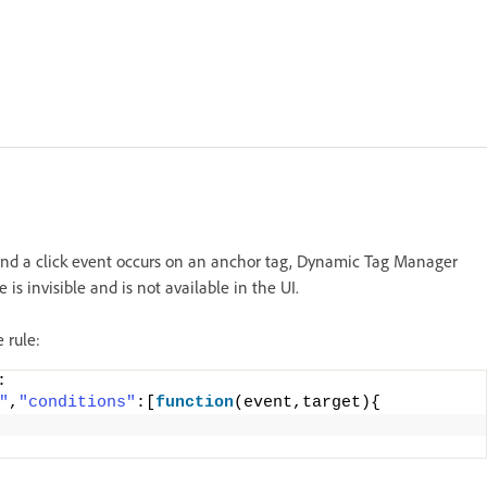
and a click event occurs on an anchor tag, Dynamic Tag Manager
le is invisible and is not available in the UI.
 rule:
:
"
,
"conditions"
:[
function
(event,target){