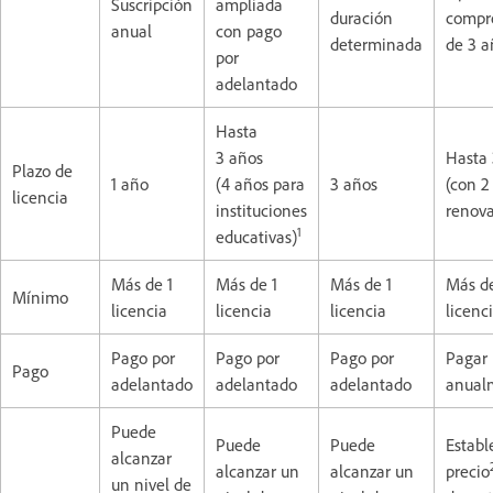
Suscripción
ampliada
duración
compr
anual
con pago
determinada
de 3 a
por
adelantado
Hasta
3 años
Hasta 
Plazo de
1 año
(4 años para
3 años
(con 2
licencia
instituciones
renova
1
educativas)
Más de 1
Más de 1
Más de 1
Más de
Mínimo
licencia
licencia
licencia
licenc
Pago por
Pago por
Pago por
Pagar
Pago
adelantado
adelantado
adelantado
anual
Puede
Puede
Puede
Establ
alcanzar
alcanzar un
alcanzar un
precio
un nivel de