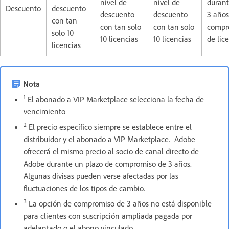
nivel de
nivel de
durant
Descuento
descuento
descuento
descuento
3 años
con tan
con tan solo
con tan solo
compr
solo 10
10 licencias
10 licencias
de lic
licencias
Nota
1
El abonado a VIP Marketplace selecciona la fecha de
vencimiento
2
El precio específico siempre se establece entre el
distribuidor y el abonado a VIP Marketplace. Adobe
ofrecerá el mismo precio al socio de canal directo de
Adobe durante un plazo de compromiso de 3 años.
Algunas divisas pueden verse afectadas por las
fluctuaciones de los tipos de cambio.
3
La opción de compromiso de 3 años no está disponible
para clientes con suscripción ampliada pagada por
adelantado o el abono vinculado.