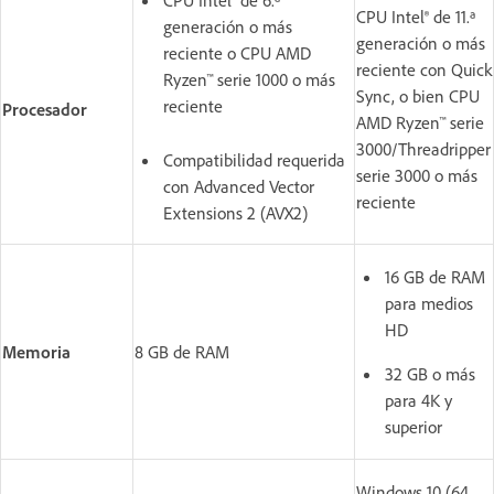
CPU Intel® de 11.ª
generación o más
generación o más
reciente o CPU AMD
reciente con Quick
Ryzen™ serie 1000 o más
Sync, o bien CPU
reciente
Procesador
AMD Ryzen™ serie
3000/Threadripper
Compatibilidad requerida
serie 3000 o más
con Advanced Vector
reciente
Extensions 2 (AVX2)
16 GB de RAM
para medios
HD
Memoria
8 GB de RAM
32 GB o más
para 4K y
superior
Windows 10 (64